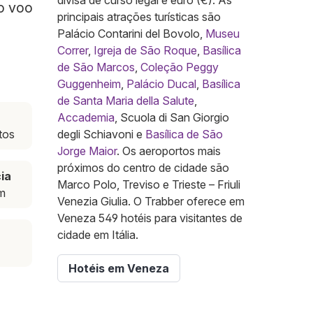
divisa de curso legal é euro (€). As
 o voo
principais atrações turísticas são
Palácio Contarini del Bovolo,
Museu
Correr
,
Igreja de São Roque
,
Basílica
de São Marcos
,
Coleção Peggy
Guggenheim
,
Palácio Ducal
,
Basílica
de Santa Maria della Salute
,
Accademia
, Scuola di San Giorgio
tos
degli Schiavoni e
Basílica de São
Jorge Maior
. Os aeroportos mais
próximos do centro de cidade são
ia
Marco Polo, Treviso e Trieste – Friuli
m
Venezia Giulia. O Trabber oferece em
Veneza 549 hotéis para visitantes de
cidade em Itália.
Hotéis em Veneza