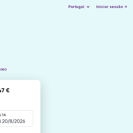
Portugal
Iniciar sessão →
TINO
47 €
LTA