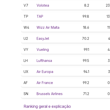
V7
Volotea
8.2
23
TP
TAP
99.8
13
W4
Wizz Air Malta
18.6
11
U2
EasyJet
70.2
4
VY
Vueling
99.1
4
LH
Lufthansa
99.5
3
UX
Air Europa
94.1
3
AF
Air France
99.2
0
SN
Brussels Airlines
71.2
0
Ranking geral e explicação