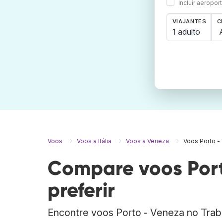
Incluir aeropo
VIAJANTES
C
1 adulto
Voos
Voos a Itália
Voos a Veneza
Voos Porto -
Compare voos Port
preferir
Encontre voos Porto - Veneza no Tra