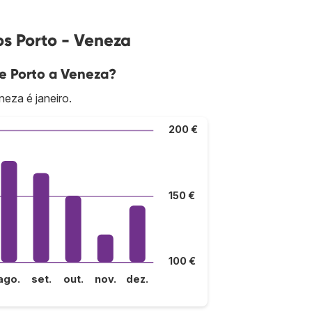
os Porto - Veneza
de Porto a Veneza?
eza é janeiro.
200 €
150 €
100 €
ago.
set.
out.
nov.
dez.