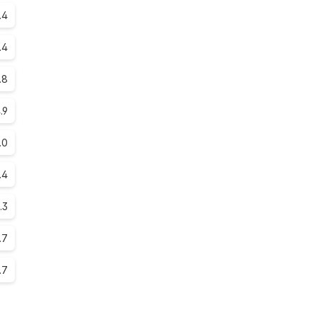
.4
.4
.8
.9
.0
.4
.3
.7
.7