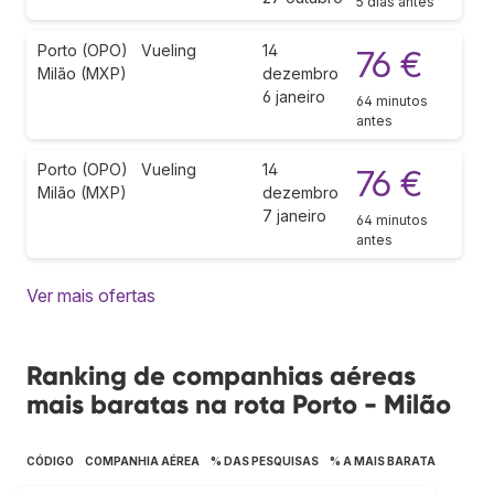
5 dias antes
Porto (OPO)
Vueling
14
76 €
Milão (MXP)
dezembro
6 janeiro
64 minutos
antes
Porto (OPO)
Vueling
14
76 €
Milão (MXP)
dezembro
7 janeiro
64 minutos
antes
Ver mais ofertas
Ranking de companhias aéreas
mais baratas na rota Porto - Milão
CÓDIGO
COMPANHIA AÉREA
% DAS PESQUISAS
% A MAIS BARATA