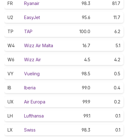
FR
Ryanair
98.3
81.7
U2
EasyJet
95.6
11.7
TP
TAP
100.0
6.2
W4
Wizz Air Malta
16.7
5.1
W6
Wizz Air
4.5
4.2
VY
Vueling
98.5
0.5
IB
Iberia
99.0
0.4
UX
Air Europa
99.9
0.2
LH
Lufthansa
99.1
0.1
LX
Swiss
98.3
0.1