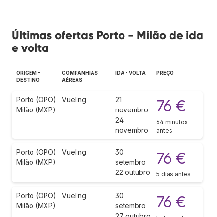
Últimas ofertas Porto - Milão de ida
e volta
ORIGEM -
COMPANHIAS
IDA - VOLTA
PREÇO
DESTINO
AÉREAS
Porto (OPO)
Vueling
21
76 €
Milão (MXP)
novembro
24
64 minutos
novembro
antes
Porto (OPO)
Vueling
30
76 €
Milão (MXP)
setembro
22 outubro
5 dias antes
Porto (OPO)
Vueling
30
76 €
Milão (MXP)
setembro
27 outubro