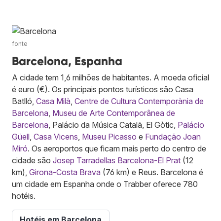
fonte
Barcelona, Espanha
A cidade tem 1,6 milhões de habitantes. A moeda oficial
é euro (€). Os principais pontos turísticos são Casa
Batlló,
Casa Milà
,
Centre de Cultura Contemporània de
Barcelona
,
Museu de Arte Contemporânea de
Barcelona
, Palácio da Música Catalã, El Gòtic,
Palácio
Güell
,
Casa Vicens
,
Museu Picasso
e
Fundação Joan
Miró
. Os aeroportos que ficam mais perto do centro de
cidade são
Josep Tarradellas Barcelona-El Prat
(12
km),
Girona-Costa Brava
(76 km) e Reus. Barcelona é
um cidade em Espanha onde o Trabber oferece 780
hotéis.
Hotéis em Barcelona