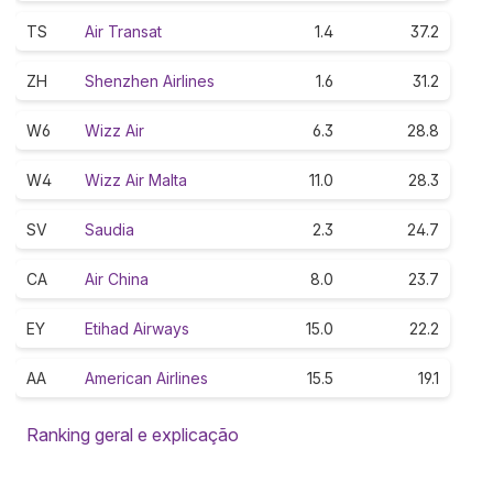
TS
Air Transat
1.4
37.2
ZH
Shenzhen Airlines
1.6
31.2
W6
Wizz Air
6.3
28.8
W4
Wizz Air Malta
11.0
28.3
SV
Saudia
2.3
24.7
CA
Air China
8.0
23.7
EY
Etihad Airways
15.0
22.2
AA
American Airlines
15.5
19.1
Ranking geral e explicação