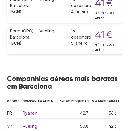
41 €
Barcelona
dezembro
(BCN)
4 janeiro
44 minutos
antes
Porto (OPO)
Vueling
14
41 €
Barcelona
dezembro
(BCN)
5 janeiro
44 minutos
antes
Companhias aéreas mais baratas
em Barcelona
CÓDIGO
COMPANHIA AÉREA
% DAS PESQUISAS
% A MAIS BARATA
FR
Ryanair
42.7
56.6
VY
Vueling
50.8
42.3