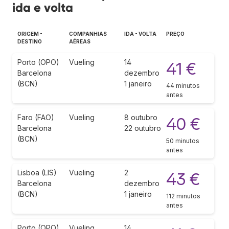
ida e volta
ORIGEM -
COMPANHIAS
IDA - VOLTA
PREÇO
DESTINO
AÉREAS
Porto (OPO)
Vueling
14
41 €
Barcelona
dezembro
(BCN)
1 janeiro
44 minutos
antes
Faro (FAO)
Vueling
8 outubro
40 €
Barcelona
22 outubro
(BCN)
50 minutos
antes
Lisboa (LIS)
Vueling
2
43 €
Barcelona
dezembro
(BCN)
1 janeiro
112 minutos
antes
Porto (OPO)
Vueling
14