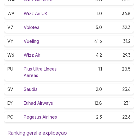
W9
Wizz Air UK
1.0
36.8
V7
Volotea
5.0
32.3
VY
Vueling
41.6
31.2
W6
Wizz Air
4.2
29.3
PU
Plus Ultra Líneas
1.1
28.5
Aéreas
SV
Saudia
2.0
23.6
EY
Etihad Airways
12.8
23.1
PC
Pegasus Airlines
2.3
22.6
Ranking geral e explicação