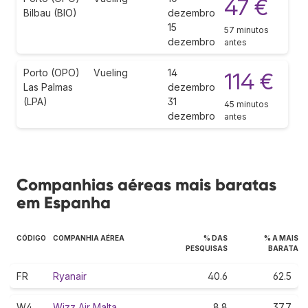
47 €
Bilbau (BIO)
dezembro
15
57 minutos
dezembro
antes
Porto (OPO)
Vueling
14
114 €
Las Palmas
dezembro
(LPA)
31
45 minutos
dezembro
antes
Companhias aéreas mais baratas
em Espanha
CÓDIGO
COMPANHIA AÉREA
% DAS
% A MAIS
PESQUISAS
BARATA
FR
Ryanair
40.6
62.5
W4
Wizz Air Malta
8.8
37.7