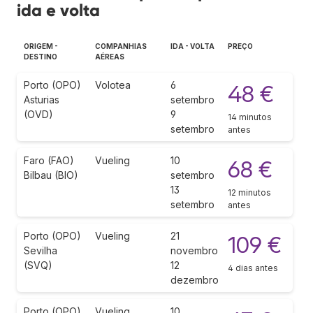
ida e volta
ORIGEM -
COMPANHIAS
IDA - VOLTA
PREÇO
DESTINO
AÉREAS
Porto (OPO)
Volotea
6
48 €
Asturias
setembro
(OVD)
9
14 minutos
setembro
antes
Faro (FAO)
Vueling
10
68 €
Bilbau (BIO)
setembro
13
12 minutos
setembro
antes
Porto (OPO)
Vueling
21
109 €
Sevilha
novembro
(SVQ)
12
4 dias antes
dezembro
Porto (OPO)
Vueling
10