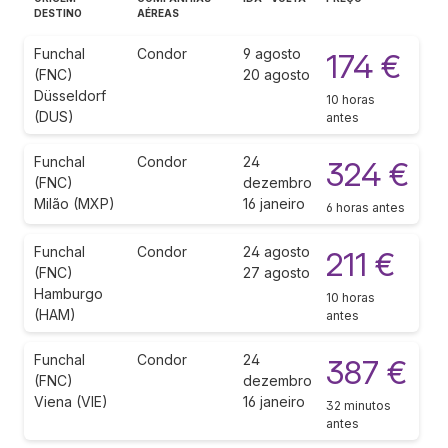
DESTINO
AÉREAS
Funchal
Condor
9 agosto
174 €
(FNC)
20 agosto
Düsseldorf
10 horas
(DUS)
antes
Funchal
Condor
24
324 €
(FNC)
dezembro
Milão (MXP)
16 janeiro
6 horas antes
Funchal
Condor
24 agosto
211 €
(FNC)
27 agosto
Hamburgo
10 horas
(HAM)
antes
Funchal
Condor
24
387 €
(FNC)
dezembro
Viena (VIE)
16 janeiro
32 minutos
antes