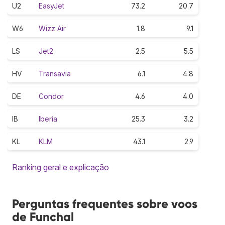
U2
EasyJet
73.2
20.7
W6
Wizz Air
1.8
9.1
LS
Jet2
2.5
5.5
HV
Transavia
6.1
4.8
DE
Condor
4.6
4.0
IB
Iberia
25.3
3.2
KL
KLM
43.1
2.9
Ranking geral e explicação
Perguntas frequentes sobre voos
de Funchal