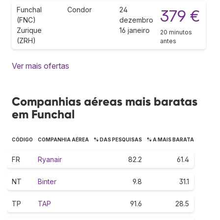
Funchal
Condor
24
379 €
(FNC)
dezembro
Zurique
16 janeiro
20 minutos
(ZRH)
antes
Ver mais ofertas
Companhias aéreas mais baratas
em Funchal
CÓDIGO
COMPANHIA AÉREA
% DAS PESQUISAS
% A MAIS BARATA
FR
Ryanair
82.2
61.4
NT
Binter
9.8
31.1
TP
TAP
91.6
28.5