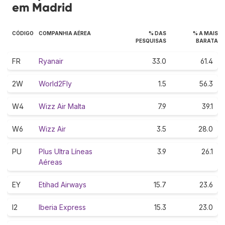
em Madrid
CÓDIGO
COMPANHIA AÉREA
% DAS
% A MAIS
PESQUISAS
BARATA
FR
Ryanair
33.0
61.4
2W
World2Fly
1.5
56.3
W4
Wizz Air Malta
7.9
39.1
W6
Wizz Air
3.5
28.0
PU
Plus Ultra Líneas
3.9
26.1
Aéreas
EY
Etihad Airways
15.7
23.6
I2
Iberia Express
15.3
23.0