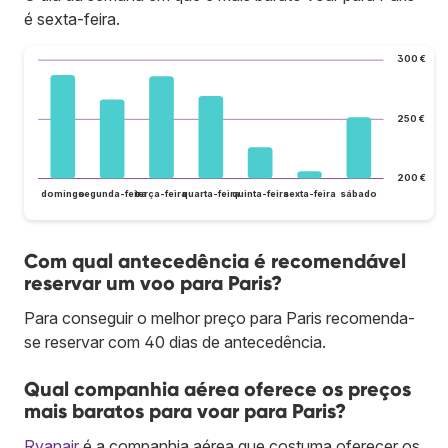
é sexta-feira.
300 €
250 €
200 €
domingo
segunda-feira
terça-feira
quarta-feira
quinta-feira
sexta-feira
sábado
Com qual antecedência é recomendável
reservar um voo para Paris?
Para conseguir o melhor preço para Paris recomenda-
se reservar com 40 dias de antecedência.
Qual companhia aérea oferece os preços
mais baratos para voar para Paris?
Ryanair
é a companhia aérea que costuma oferecer os