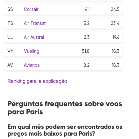
SS
Corsair
4.1
24.5
TS
Air Transat
3.2
23.4
UU
Air Austral
2.3
19.6
VY
Vueling
51.8
18.3
AV
Avianca
8.2
18.3
Ranking geral e explicação
Perguntas frequentes sobre voos
para Paris
Em qual mês podem ser encontrados os
preços mais baixos para Paris?