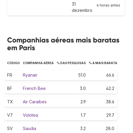
31
4 horas antes
dezembro
Companhias aéreas mais baratas
em Paris
CÓDIGO
COMPANHIA AÉREA
% DAS PESQUISAS
% A MAIS BARATA
FR
Ryanair
51.0
66.6
BF
French Bee
3.0
42.2
TX
Air Caraibes
2.9
38.6
V7
Volotea
1.7
29.7
SV
Saudia
3.2
28.0