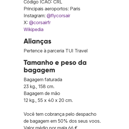
Código ICAO: CRL
Principais aeroportos: Paris
Instagram:
@flycorsair
X:
@corsairfr
Wikipedia
Alianças
Pertence à parceria TUI Travel
Tamanho e peso da
bagagem
Bagagem faturada
23 kg., 158 cm.
Bagagem de mão
12 kg., 55 x 40 x 20 cm.
Você tem cobrança pelo despacho
de bagagem em 50% dos seus voos.
Valor médio por mala 66 €.