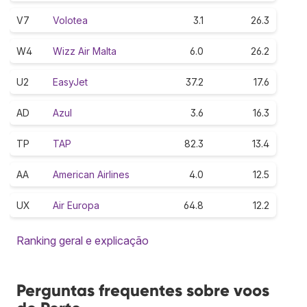
V7
Volotea
3.1
26.3
W4
Wizz Air Malta
6.0
26.2
U2
EasyJet
37.2
17.6
AD
Azul
3.6
16.3
TP
TAP
82.3
13.4
AA
American Airlines
4.0
12.5
UX
Air Europa
64.8
12.2
Ranking geral e explicação
Perguntas frequentes sobre voos