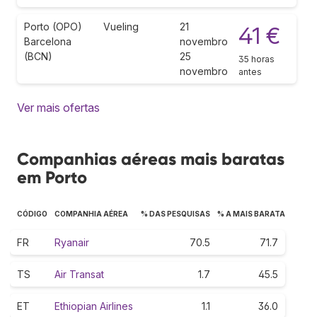
Porto (OPO)
Vueling
21
41 €
Barcelona
novembro
(BCN)
25
35 horas
novembro
antes
Ver mais ofertas
Companhias aéreas mais baratas
em Porto
CÓDIGO
COMPANHIA AÉREA
% DAS PESQUISAS
% A MAIS BARATA
FR
Ryanair
70.5
71.7
TS
Air Transat
1.7
45.5
ET
Ethiopian Airlines
1.1
36.0