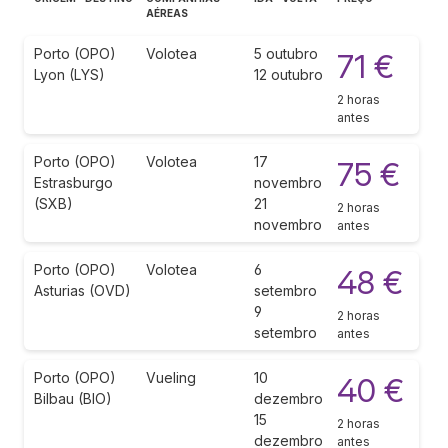
AÉREAS
Porto (OPO)
Volotea
5 outubro
71 €
Lyon (LYS)
12 outubro
2 horas
antes
Porto (OPO)
Volotea
17
75 €
Estrasburgo
novembro
(SXB)
21
2 horas
novembro
antes
Porto (OPO)
Volotea
6
48 €
Asturias (OVD)
setembro
9
2 horas
setembro
antes
Porto (OPO)
Vueling
10
40 €
Bilbau (BIO)
dezembro
15
2 horas
dezembro
antes