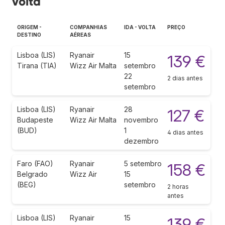
volta
ORIGEM -
COMPANHIAS
IDA - VOLTA
PREÇO
DESTINO
AÉREAS
Lisboa (LIS)
Ryanair
15
139 €
Tirana (TIA)
Wizz Air Malta
setembro
22
2 dias antes
setembro
Lisboa (LIS)
Ryanair
28
127 €
Budapeste
Wizz Air Malta
novembro
(BUD)
1
4 dias antes
dezembro
Faro (FAO)
Ryanair
5 setembro
158 €
Belgrado
Wizz Air
15
(BEG)
setembro
2 horas
antes
Lisboa (LIS)
Ryanair
15
139 €