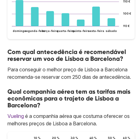
110 €
100 €
90 €
domingo
segunda-feira
terça-feira
quarta-feira
quinta-feira
sexta-feira
sábado
Com qual antecedência é recomendável
reservar um voo de Lisboa a Barcelona?
Para conseguir o melhor preço de Lisboa a Barcelona
recomenda-se reservar com 250 dias de antecedência.
Qual companhia aérea tem as tarifas mais
econômicas para o trajeto de Lisboa a
Barcelona?
Vueling
é a companhia aérea que costuma oferecer os
melhores preços de Lisboa a Barcelona.
10 %
20 %
30 %
40 %
50 %
60 %