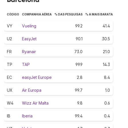
CÓDIGO
COMPANHIA AÉREA
% DAS PESQUISAS
% A MAIS BARATA
VY
Vueling
99.2
41.4
U2
EasyJet
90.1
30.5
FR
Ryanair
73.0
21.0
TP
TAP
99.9
14.3
EC
easyJet Europe
2.8
8.4
UX
Air Europa
99.7
1.0
W4
Wizz Air Malta
9.8
0.6
IB
Iberia
99.4
0.4