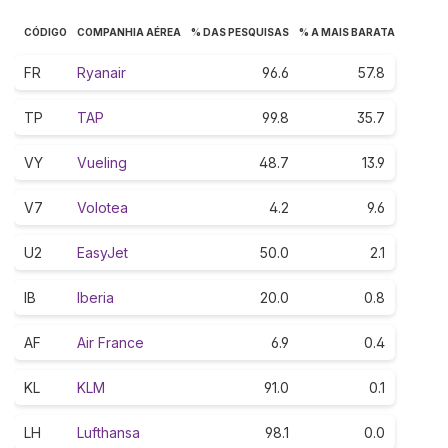
CÓDIGO
COMPANHIA AÉREA
% DAS PESQUISAS
% A MAIS BARATA
FR
Ryanair
96.6
57.8
TP
TAP
99.8
35.7
VY
Vueling
48.7
13.9
V7
Volotea
4.2
9.6
U2
EasyJet
50.0
2.1
IB
Iberia
20.0
0.8
AF
Air France
6.9
0.4
KL
KLM
91.0
0.1
LH
Lufthansa
98.1
0.0