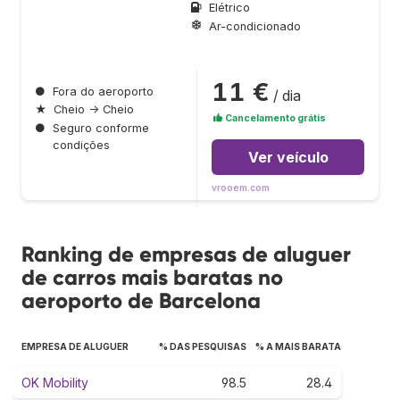
Elétrico
Ar-condicionado
11 €
●
Fora do aeroporto
/ dia
★
Cheio → Cheio
Cancelamento grátis
●
Seguro conforme
condições
Ver veículo
vrooem.com
Ranking de empresas de aluguer
de carros mais baratas no
aeroporto de Barcelona
EMPRESA DE ALUGUER
% DAS PESQUISAS
% A MAIS BARATA
OK Mobility
98.5
28.4