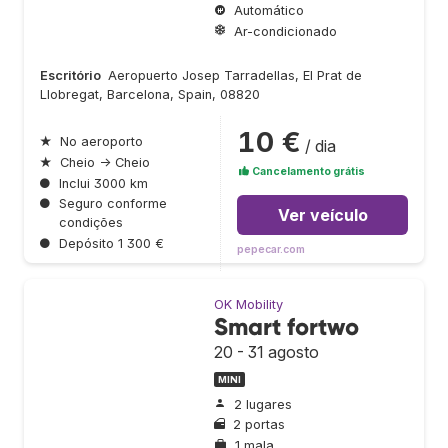
Automático
Ar-condicionado
Escritório
Aeropuerto Josep Tarradellas, El Prat de
Llobregat, Barcelona, Spain, 08820
10 €
★
No aeroporto
/ dia
★
Cheio → Cheio
Cancelamento grátis
●
Inclui 3000 km
●
Seguro conforme
Ver veículo
condições
●
Depósito 1 300 €
pepecar.com
OK Mobility
Smart fortwo
20 - 31 agosto
MINI
2 lugares
2 portas
1 mala