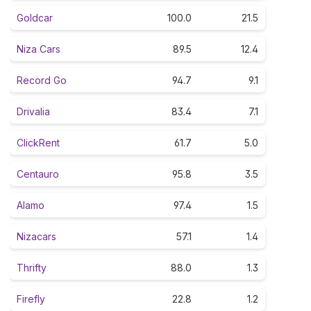
Goldcar
100.0
21.5
Niza Cars
89.5
12.4
Record Go
94.7
9.1
Drivalia
83.4
7.1
ClickRent
61.7
5.0
Centauro
95.8
3.5
Alamo
97.4
1.5
Nizacars
57.1
1.4
Thrifty
88.0
1.3
Firefly
22.8
1.2