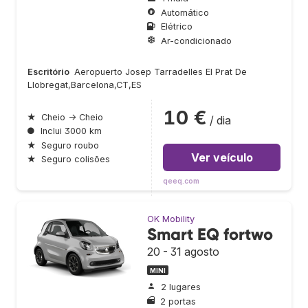
Automático
Elétrico
Ar-condicionado
Escritório
Aeropuerto Josep Tarradelles El Prat De
Llobregat,Barcelona,CT,ES
10 €
★
Cheio → Cheio
/ dia
●
Inclui 3000 km
★
Seguro roubo
Ver veículo
★
Seguro colisões
qeeq.com
OK Mobility
Smart EQ fortwo
20 - 31 agosto
MINI
2 lugares
2 portas