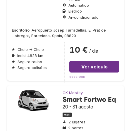
Automático
Elétrico
Ar-condicionado
Escritório
Aeropuerto Josep Tarradellas, El Prat de
Llobregat, Barcelona, Spain, 08820
10 €
★
Cheio → Cheio
/ dia
●
Inclui 4828 km
★
Seguro roubo
Ver veículo
★
Seguro colisões
qeeq.com
OK Mobility
Smart Fortwo Eq
20 - 31 agosto
MINI
2 lugares
2 portas