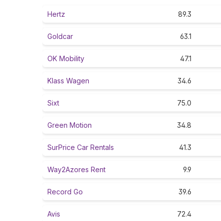
Hertz
89.3
Goldcar
63.1
OK Mobility
47.1
Klass Wagen
34.6
Sixt
75.0
Green Motion
34.8
SurPrice Car Rentals
41.3
Way2Azores Rent
9.9
Record Go
39.6
Avis
72.4