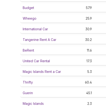
Budget
57.9
Wheego
25.9
International Car
30.9
Tangerine Rent A Car
30.2
BeRent
11.6
United Car Rental
17.3
Magic Islands Rent a Car
5.3
Thrifty
60.4
Guerin
45.1
Magic Islands
2.3