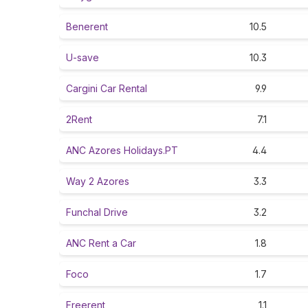
Benerent
10.5
U-save
10.3
Cargini Car Rental
9.9
2Rent
7.1
ANC Azores Holidays.PT
4.4
Way 2 Azores
3.3
Funchal Drive
3.2
ANC Rent a Car
1.8
Foco
1.7
Freerent
1.1