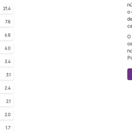
nú
21.4
o 
de
7.8
ca
6.8
O 
os
6.0
no
Po
3.4
3.1
2.4
2.1
2.0
1.7