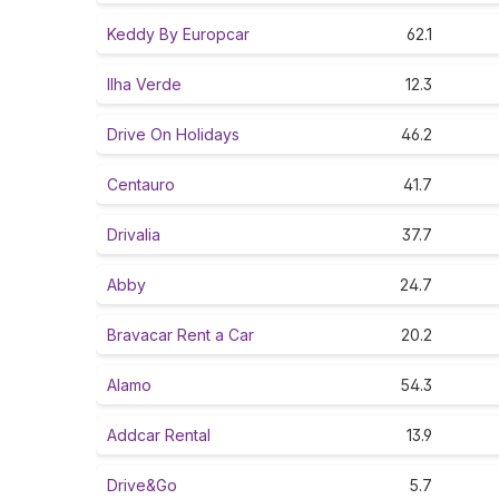
Keddy By Europcar
62.1
Ilha Verde
12.3
Drive On Holidays
46.2
Centauro
41.7
Drivalia
37.7
Abby
24.7
Bravacar Rent a Car
20.2
Alamo
54.3
Addcar Rental
13.9
Drive&Go
5.7