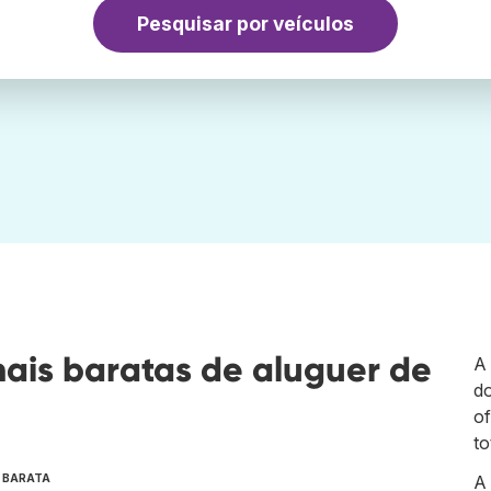
Pesquisar por veículos
ais baratas de aluguer de
A
do
of
to
S BARATA
A