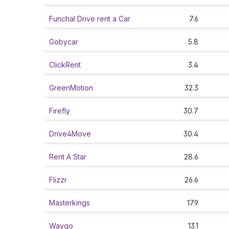
Funchal Drive rent a Car
7.6
Gobycar
5.8
ClickRent
3.4
GreenMotion
32.3
Firefly
30.7
Drive4Move
30.4
Rent A Star
28.6
Flizzr
26.6
Masterkings
17.9
Waygo
13.1