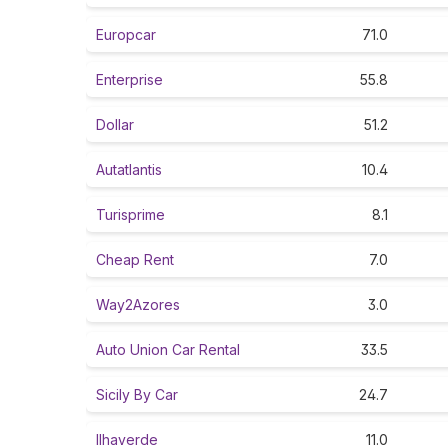
Europcar
71.0
Enterprise
55.8
Dollar
51.2
Autatlantis
10.4
Turisprime
8.1
Cheap Rent
7.0
Way2Azores
3.0
Auto Union Car Rental
33.5
Sicily By Car
24.7
Ilhaverde
11.0