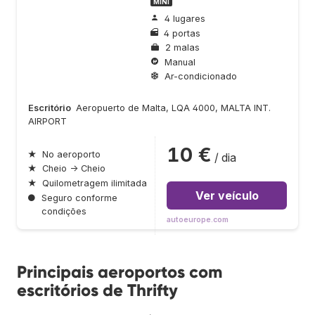
MINI
4 lugares
4 portas
2 malas
Manual
Ar-condicionado
Escritório
Aeropuerto de Malta, LQA 4000, MALTA INT.
AIRPORT
10 €
★
No aeroporto
/ dia
★
Cheio → Cheio
★
Quilometragem ilimitada
Ver veículo
●
Seguro conforme
condições
autoeurope.com
Principais aeroportos com
escritórios de Thrifty