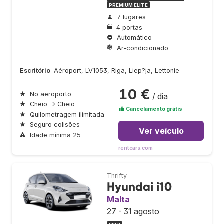
PREMIUM ELITE
7 lugares
4 portas
Automático
Ar-condicionado
Escritório
Aéroport, LV1053, Riga, Liep?ja, Lettonie
10 €
★
No aeroporto
/ dia
★
Cheio → Cheio
Cancelamento grátis
★
Quilometragem ilimitada
★
Seguro colisões
Ver veículo
⚠
Idade mínima 25
rentcars.com
Thrifty
Hyundai i10
Malta
27 - 31 agosto