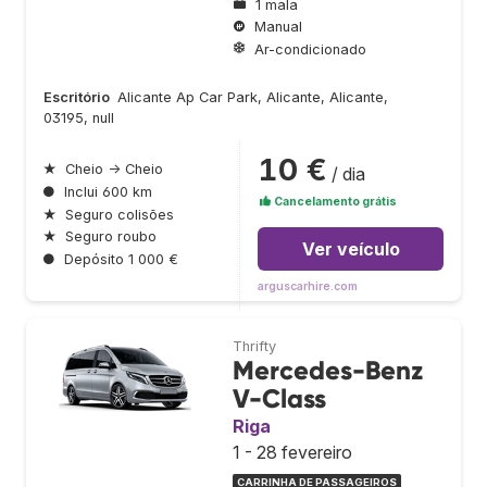
1 mala
Manual
Ar-condicionado
Escritório
Alicante Ap Car Park, Alicante, Alicante,
03195, null
10 €
★
Cheio → Cheio
/ dia
●
Inclui 600 km
Cancelamento grátis
★
Seguro colisões
★
Seguro roubo
Ver veículo
●
Depósito 1 000 €
arguscarhire.com
Thrifty
Mercedes-Benz
V-Class
Riga
1 - 28 fevereiro
CARRINHA DE PASSAGEIROS