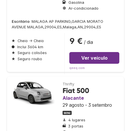
Gasolina
Ar-condicionado
Escritório
MALAGA AP PARKING,GARCIA MORATO
AVENUE MALAGA,29004,ES,Malaga,AN,29004,ES
9 €
★
Cheio → Cheio
/ dia
●
Inclui 3604 km
★
Seguro colisões
Ver veículo
★
Seguro roubo
qeeq.com
Thrifty
Fiat 500
Alacante
29 agosto - 3 setembro
MINI
4 lugares
3 portas