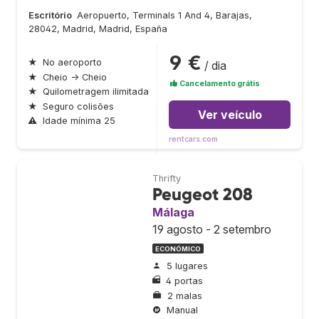
Escritório
Aeropuerto, Terminals 1 And 4, Barajas,
28042, Madrid, Madrid, España
9 €
★
No aeroporto
/ dia
★
Cheio → Cheio
Cancelamento grátis
★
Quilometragem ilimitada
★
Seguro colisões
Ver veículo
⚠
Idade mínima 25
rentcars.com
Thrifty
Peugeot 208
Málaga
19 agosto - 2 setembro
ECONÓMICO
5 lugares
4 portas
2 malas
Manual