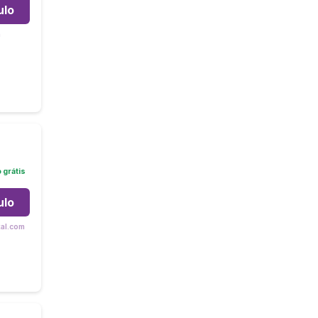
ulo
m
grátis
ulo
tal.com