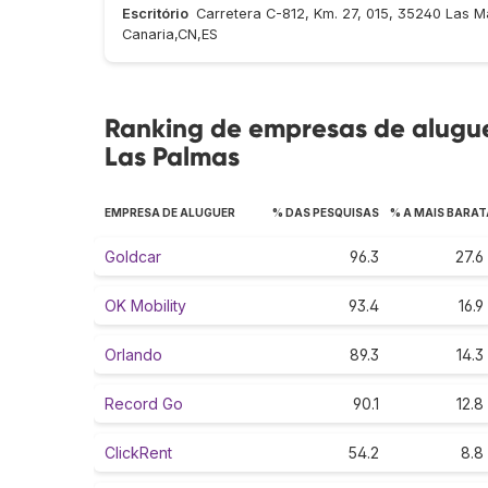
Escritório
Carretera C-812, Km. 27, 015, 35240 Las M
Canaria,CN,ES
Ranking de empresas de alugue
Las Palmas
EMPRESA DE ALUGUER
% DAS PESQUISAS
% A MAIS BARAT
Goldcar
96.3
27.6
OK Mobility
93.4
16.9
Orlando
89.3
14.3
Record Go
90.1
12.8
ClickRent
54.2
8.8