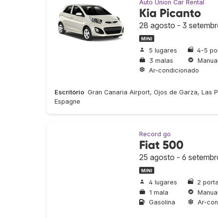
Auto Union Car Rental
Kia Picanto
28 agosto - 3 setemb
MINI
5 lugares
4-5 po
3 malas
Manua
Ar-condicionado
Escritório
Gran Canaria Airport, Ojos de Garza, Las 
Espagne
Record go
Fiat 500
25 agosto - 6 setembr
MINI
4 lugares
2 port
1 mala
Manua
Gasolina
Ar-con