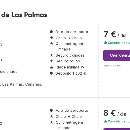
 de Las Palmas
7 €
●
Fora do aeroporto
/ dia
★
Cheio → Cheio
Cancelamento 
ro
★
Quilometragem
ilimitada
Ver veíc
★
Seguro colisões
as
★
Seguro roubo
l
vipcars.com
⚠
Idade mínima 19
dicionado
●
Depósito 1 302 €
, Las Palmas, Canarias,
8 €
●
Fora do aeroporto
/ dia
★
Cheio → Cheio
Cancelamento 
ro
★
Quilometragem
ilimitada