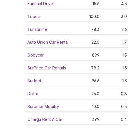
Funchal Drive
15.6
4.3
Topcar
100.0
3.0
Turisprime
78.3
2.6
Auto Union Car Rental
22.0
1.7
Gobycar
89.9
1.5
SurPrice Car Rentals
78.2
1.5
Budget
96.6
1.3
Dollar
96.0
0.8
Surprice Mobility
10.0
0.5
Omega Rent A Car
39.9
0.4