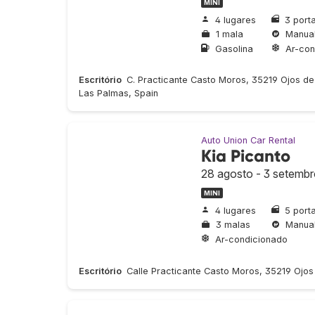
MINI
4 lugares
3 port
1 mala
Manua
Gasolina
Ar-con
Escritório
C. Practicante Casto Moros, 35219 Ojos de
Las Palmas, Spain
Auto Union Car Rental
Kia Picanto
28 agosto - 3 setemb
MINI
4 lugares
5 port
3 malas
Manua
Ar-condicionado
Escritório
Calle Practicante Casto Moros, 35219 Ojo