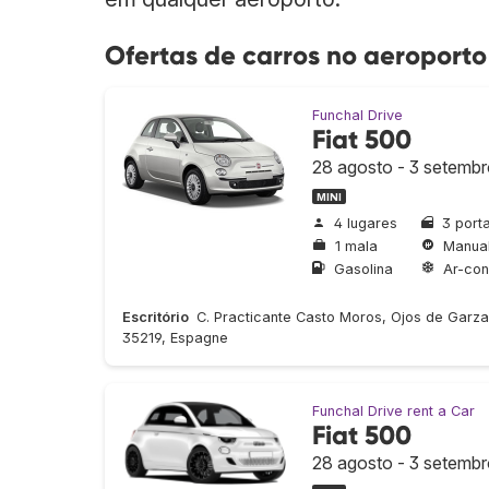
Ofertas de carros no aeroporto
Funchal Drive
Fiat 500
28 agosto - 3 setemb
MINI
4 lugares
3 port
1 mala
Manua
Gasolina
Ar-con
Escritório
C. Practicante Casto Moros, Ojos de Garza
35219, Espagne
Funchal Drive rent a Car
Fiat 500
28 agosto - 3 setemb