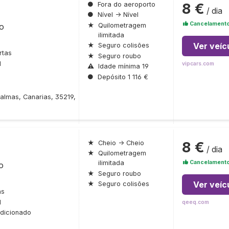
8 €
●
Fora do aeroporto
/ dia
●
Nível → Nível
Cancelamento 
ro
★
Quilometragem
ilimitada
Ver veíc
★
Seguro colisões
rtas
★
Seguro roubo
l
vipcars.com
⚠
Idade mínima 19
●
Depósito 1 116 €
Palmas, Canarias, 35219,
8 €
★
Cheio → Cheio
/ dia
★
Quilometragem
Cancelamento 
ilimitada
o
★
Seguro roubo
Ver veíc
★
Seguro colisões
as
l
qeeq.com
dicionado