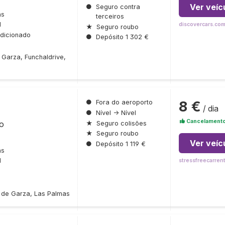
Ver veíc
●
Seguro contra
as
terceiros
l
discovercars.co
★
Seguro roubo
dicionado
●
Depósito 1 302 €
 Garza, Funchaldrive,
8 €
●
Fora do aeroporto
/ dia
●
Nível → Nível
Cancelamento 
ro
★
Seguro colisões
★
Seguro roubo
Ver veíc
●
Depósito 1 119 €
as
l
stressfreecarren
s de Garza, Las Palmas