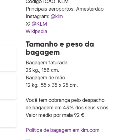
Código ICAO: KLM
Principais aeroportos: Amesterdão
Instagram:
@klm
X:
@KLM
Wikipedia
Tamanho e peso da
bagagem
Bagagem faturada
23 kg., 158 cm.
Bagagem de mão
12 kg., 55 x 35 x 25 cm.
Você tem cobrança pelo despacho
de bagagem em 43% dos seus voos.
Valor médio por mala 92 €.
Política de bagagem em klm.com