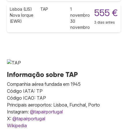
Lisboa (LIS)
TAP
1
555 €
Nova Iorque
novembro
(EWR)
30
3 dias antes
novembro
Informação sobre TAP
Companhia aérea fundada em 1945
Código IATA: TP
Código ICAO: TAP
Principais aeroportos: Lisboa, Funchal, Porto
Instagram:
@tapairportugal
X:
@tapairportugal
Wikipedia