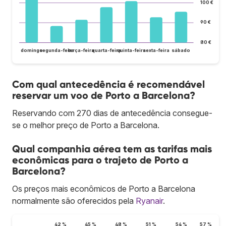
100 €
90 €
80 €
domingo
segunda-feira
terça-feira
quarta-feira
quinta-feira
sexta-feira
sábado
Com qual antecedência é recomendável
reservar um voo de Porto a Barcelona?
Reservando com 270 dias de antecedência consegue-
se o melhor preço de Porto a Barcelona.
Qual companhia aérea tem as tarifas mais
econômicas para o trajeto de Porto a
Barcelona?
Os preços mais econômicos de Porto a Barcelona
normalmente são oferecidos pela
Ryanair
.
42 %
45 %
48 %
51 %
54 %
57 %