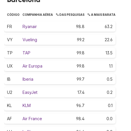
CÓDIGO
COMPANHIA AÉREA
% DAS PESQUISAS
% A MAIS BARATA
FR
Ryanair
98.8
63.2
VY
Vueling
99.2
22.6
TP
TAP
99.8
13.5
UX
Air Europa
99.8
1.1
IB
Iberia
99.7
0.5
U2
EasyJet
17.4
0.2
KL
KLM
96.7
0.1
AF
Air France
98.4
0.0