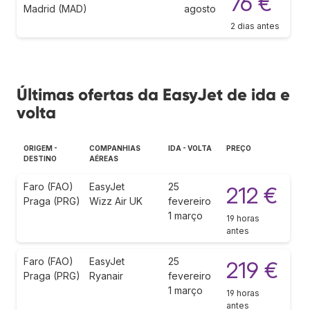
76 €
Madrid (MAD)
agosto
2 dias antes
Últimas ofertas da EasyJet de ida e
volta
ORIGEM -
COMPANHIAS
IDA - VOLTA
PREÇO
DESTINO
AÉREAS
Faro (FAO)
EasyJet
25
212 €
Praga (PRG)
Wizz Air UK
fevereiro
1 março
19 horas
antes
Faro (FAO)
EasyJet
25
219 €
Praga (PRG)
Ryanair
fevereiro
1 março
19 horas
antes