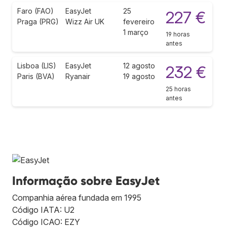
Faro (FAO)
EasyJet
25
227 €
Praga (PRG)
Wizz Air UK
fevereiro
1 março
19 horas
antes
Lisboa (LIS)
EasyJet
12 agosto
232 €
Paris (BVA)
Ryanair
19 agosto
25 horas
antes
Informação sobre EasyJet
Companhia aérea fundada em 1995
Código IATA: U2
Código ICAO: EZY