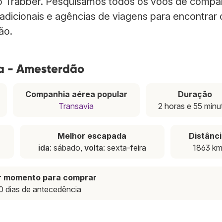
o Trabber. Pesquisamos todos os voos de compa
radicionais e agências de viagens para encontrar
ão.
oa - Amesterdão
Companhia aérea popular
Duração
Transavia
2 horas e 55 minu
Melhor escapada
Distânc
ida
: sábado,
volta
: sexta-feira
1863 k
r momento para comprar
0 dias de antecedência