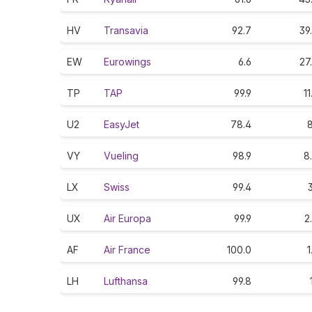
HV
Transavia
92.7
39
EW
Eurowings
6.6
27
TP
TAP
99.9
11
U2
EasyJet
78.4
8
VY
Vueling
98.9
8
LX
Swiss
99.4
3
UX
Air Europa
99.9
2
AF
Air France
100.0
1
LH
Lufthansa
99.8