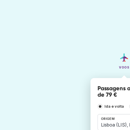
VOOS
Passagens a
de 79 €
Ida e volta
ORIGEM