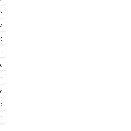
.7
.4
.5
.1
.0
.1
.0
.2
1.1