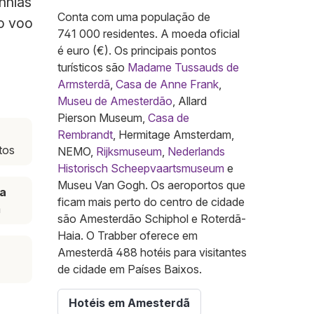
nhias
Conta com uma população de
 o voo
741 000 residentes. A moeda oficial
é euro (€). Os principais pontos
turísticos são
Madame Tussauds de
Armsterdã
,
Casa de Anne Frank
,
Museu de Amesterdão
, Allard
Pierson Museum,
Casa de
Rembrandt
, Hermitage Amsterdam,
tos
NEMO,
Rijksmuseum
,
Nederlands
Historisch Scheepvaartsmuseum
e
Museu Van Gogh. Os aeroportos que
ia
ficam mais perto do centro de cidade
m
são Amesterdão Schiphol e Roterdã-
Haia. O Trabber oferece em
Amesterdã 488 hotéis para visitantes
de cidade em Países Baixos.
Hotéis em Amesterdã