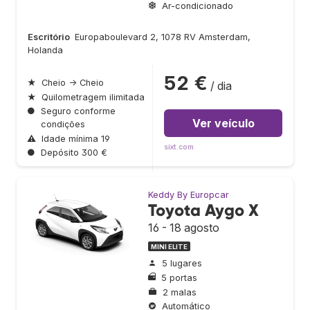
Ar-condicionado
Escritório
Europaboulevard 2, 1078 RV Amsterdam,
Holanda
52 €
★
Cheio → Cheio
/ dia
★
Quilometragem ilimitada
●
Seguro conforme
Ver veículo
condições
⚠
Idade mínima 19
sixt.com
●
Depósito 300 €
Keddy By Europcar
Toyota Aygo X
16 - 18 agosto
MINI ELITE
5 lugares
5 portas
2 malas
Automático