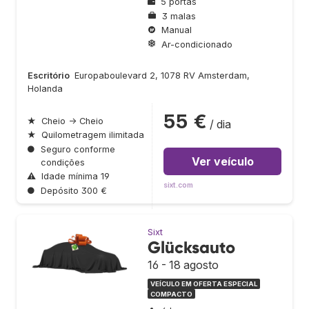
5 portas
3 malas
Manual
Ar-condicionado
Escritório
Europaboulevard 2, 1078 RV Amsterdam,
Holanda
55 €
★
Cheio → Cheio
/ dia
★
Quilometragem ilimitada
●
Seguro conforme
Ver veículo
condições
⚠
Idade mínima 19
sixt.com
●
Depósito 300 €
Sixt
Glücksauto
16 - 18 agosto
VEÍCULO EM OFERTA ESPECIAL
COMPACTO