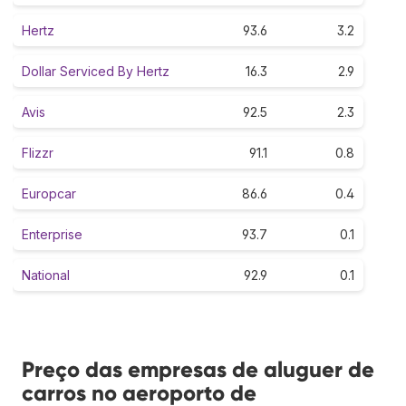
Hertz
93.6
3.2
Dollar Serviced By Hertz
16.3
2.9
Avis
92.5
2.3
Flizzr
91.1
0.8
Europcar
86.6
0.4
Enterprise
93.7
0.1
National
92.9
0.1
Preço das empresas de aluguer de
carros no aeroporto de