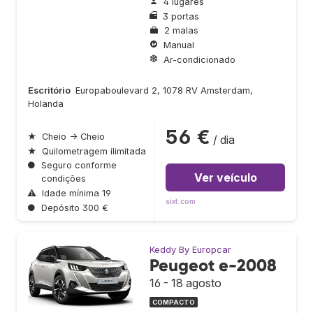
4 lugares
3 portas
2 malas
Manual
Ar-condicionado
Escritório
Europaboulevard 2, 1078 RV Amsterdam,
Holanda
56 €
★
Cheio → Cheio
/ dia
★
Quilometragem ilimitada
●
Seguro conforme
Ver veículo
condições
⚠
Idade mínima 19
sixt.com
●
Depósito 300 €
Keddy By Europcar
Peugeot e-2008
16 - 18 agosto
COMPACTO