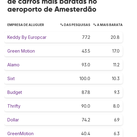
de carros mais baratas no
aeroporto de Amesterdão
EMPRESA DE ALUGUER
% DAS PESQUISAS
% A MAIS BARATA
Keddy By Europcar
77.2
20.8
Green Motion
43.5
17.0
Alamo
93.0
11.2
Sixt
100.0
10.3
Budget
87.8
9.3
Thrifty
90.0
8.0
Dollar
74.2
6.9
GreenMotion
40.4
6.3