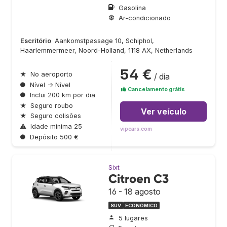
Gasolina
Ar-condicionado
Escritório
Aankomstpassage 10, Schiphol,
Haarlemmermeer, Noord-Holland, 1118 AX, Netherlands
54 €
★
No aeroporto
/ dia
●
Nível → Nível
Cancelamento grátis
●
Inclui 200 km por dia
★
Seguro roubo
Ver veículo
★
Seguro colisões
⚠
Idade mínima 25
vipcars.com
●
Depósito 500 €
Sixt
Citroen C3
16 - 18 agosto
SUV
ECONÓMICO
5 lugares