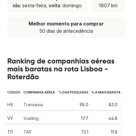
ida
: sexta-feira,
volta
: domingo
1807 km
Melhor momento para comprar
50 dias de antecedência
Ranking de companhias aéreas
mais baratas na rota Lisboa -
Roterdão
CÓDIGO
COMPANHIA AÉREA
% DAS PESQUISAS
% A MAIS BARATA
HV
Transavia
98.0
83.0
VY
Vueling
17.7
44.8
TP
TAP
72.1
11.8