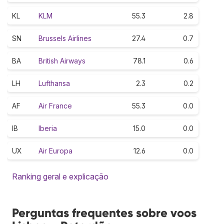
KL
KLM
55.3
2.8
SN
Brussels Airlines
27.4
0.7
BA
British Airways
78.1
0.6
LH
Lufthansa
2.3
0.2
AF
Air France
55.3
0.0
IB
Iberia
15.0
0.0
UX
Air Europa
12.6
0.0
Ranking geral e explicação
Perguntas frequentes sobre voos