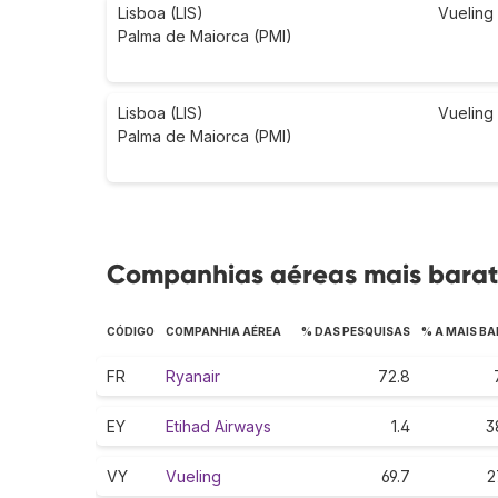
Lisboa (LIS)
Vueling
Palma de Maiorca (PMI)
Lisboa (LIS)
Vueling
Palma de Maiorca (PMI)
Companhias aéreas mais barat
CÓDIGO
COMPANHIA AÉREA
% DAS PESQUISAS
% A MAIS B
FR
Ryanair
72.8
EY
Etihad Airways
1.4
3
VY
Vueling
69.7
2