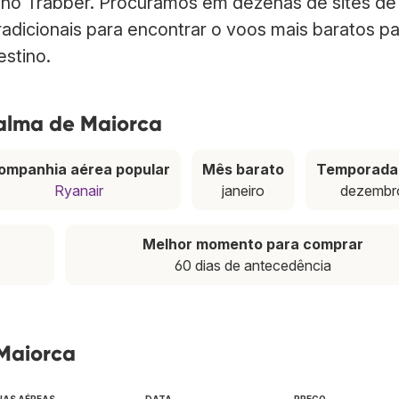
 no Trabber. Procuramos em dezenas de sites de
adicionais para encontrar o voos mais baratos p
stino.
alma de Maiorca
ompanhia aérea popular
Mês barato
Temporada 
Ryanair
janeiro
dezembr
Melhor momento para comprar
60 dias de antecedência
 Maiorca