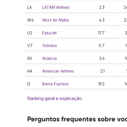
LA
LATAM Airlines
2.3
2
W4
Wizz Air Malta
4.3
2
U2
EasyJet
17.7
2
V7
Volotea
5.7
1
AV
Avianca
2.6
1
AA
American Airlines
2.1
I2
Iberia Express
19.2
1
Ranking geral e explicação
Perguntas frequentes sobre vo