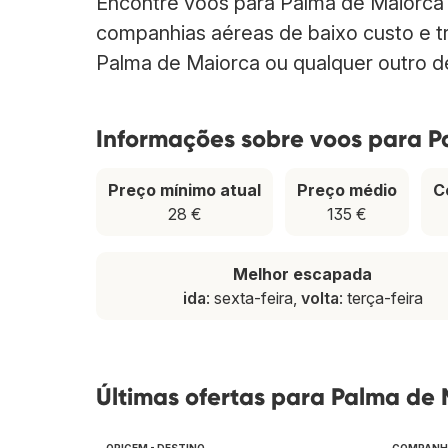
Encontre voos para Palma de Maiorca
companhias aéreas de baixo custo e tr
Palma de Maiorca ou qualquer outro de
Informações sobre voos para P
Preço mínimo atual
Preço médio
C
28 €
135 €
Melhor escapada
ida
: sexta-feira,
volta
: terça-feira
Últimas ofertas para Palma de