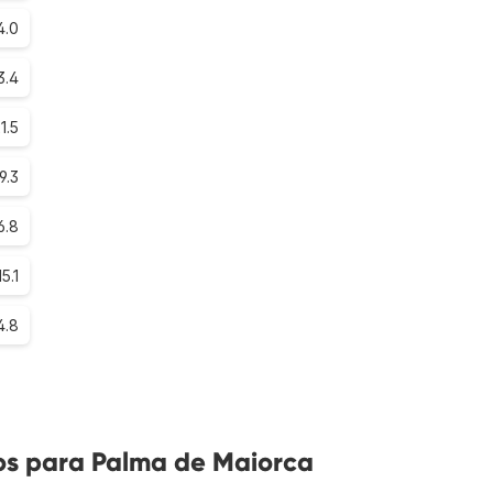
4.0
3.4
1.5
9.3
6.8
15.1
4.8
os para Palma de Maiorca