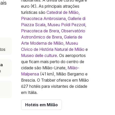
habitantes. A divisa de curso legal é
ais
euro (€). As principais atrações
turísticas são
Catedral de Milão
,
Pinacoteca Ambrosiana
,
Gallerie di
Piazza Scala
,
Museu Poldi Pezzoli
,
Pinacoteca de Brera
,
Observatório
Astronômico de Brera
,
Galeria de
Arte Moderna de Milão
,
Museu
tos
Cívico de História Natural de Milão
e
Museo delle culture
. Os aeroportos
que ficam mais perto do centro de
ia
cidade são Milão-Linate,
Milão-
m
Malpensa
(41 km), Milão Bergamo e
Brescia. O Trabber oferece em Milão
627 hotéis para visitantes de cidade
em Itália.
Hotéis em Milão