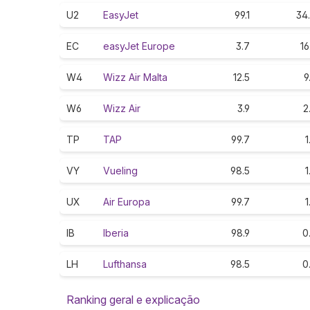
U2
EasyJet
99.1
34
EC
easyJet Europe
3.7
16
W4
Wizz Air Malta
12.5
9
W6
Wizz Air
3.9
2
TP
TAP
99.7
1
VY
Vueling
98.5
1
UX
Air Europa
99.7
1
IB
Iberia
98.9
0
LH
Lufthansa
98.5
0
Ranking geral e explicação