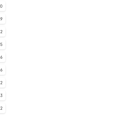
.0
.9
.2
.5
.6
.6
.2
.3
.2