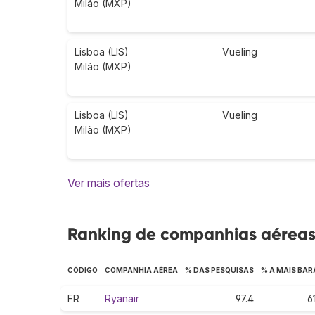
Milão (MXP)
Lisboa (LIS)
Vueling
Milão (MXP)
Lisboa (LIS)
Vueling
Milão (MXP)
Ver mais ofertas
Ranking de companhias aéreas 
CÓDIGO
COMPANHIA AÉREA
% DAS PESQUISAS
% A MAIS BAR
FR
Ryanair
97.4
61