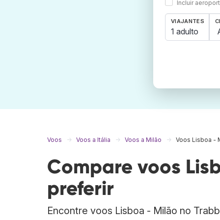
Incluir aeropo
VIAJANTES
C
1 adulto
Voos
Voos a Itália
Voos a Milão
Voos Lisboa - 
Compare voos Lisb
preferir
Encontre voos Lisboa - Milão no Trab