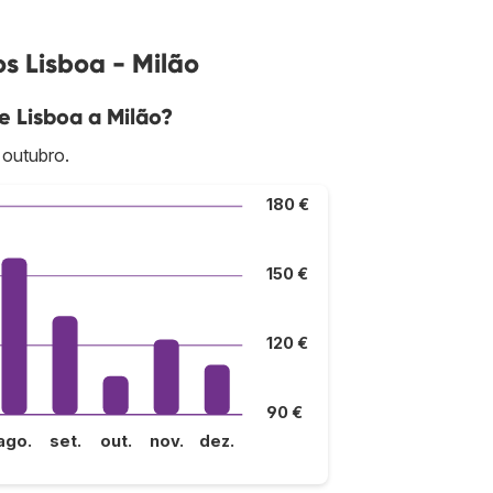
s Lisboa - Milão
e Lisboa a Milão?
 outubro.
180 €
150 €
120 €
90 €
ago.
set.
out.
nov.
dez.