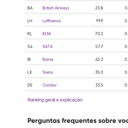
BA
British Airways
23.8
0
LH
Lufthansa
99.9
0
KL
KLM
70.2
0
S4
SATA
57.7
0
IB
Iberia
45.2
0
LX
Swiss
35.0
0
DE
Condor
33.5
0
Ranking geral e explicação
Perguntas frequentes sobre voo