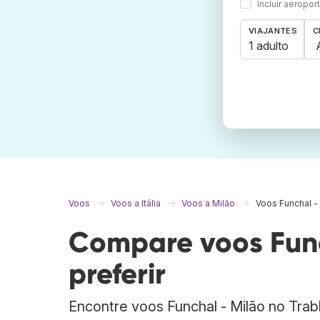
Incluir aeropo
VIAJANTES
C
1 adulto
Voos
Voos a Itália
Voos a Milão
Voos Funchal -
Compare voos Func
preferir
Encontre voos Funchal - Milão no Tra