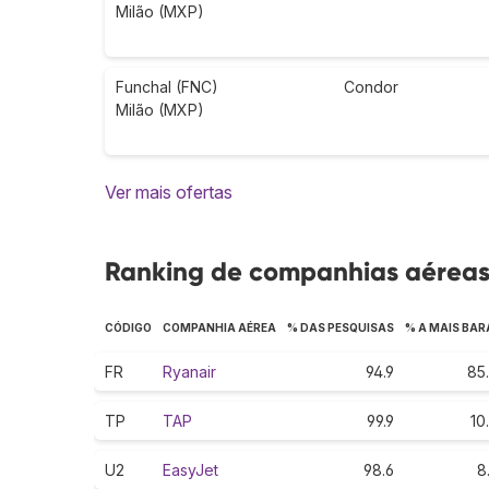
Milão (MXP)
Funchal (FNC)
Condor
Milão (MXP)
Ver mais ofertas
Ranking de companhias aéreas 
CÓDIGO
COMPANHIA AÉREA
% DAS PESQUISAS
% A MAIS BAR
FR
Ryanair
94.9
85
TP
TAP
99.9
10
U2
EasyJet
98.6
8