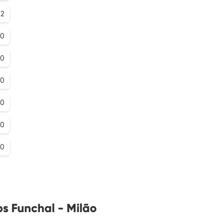
.2
.0
.0
.0
.0
.0
.0
s Funchal - Milão