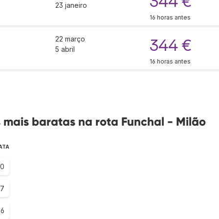
344 €
23 janeiro
16 horas antes
22 março
344 €
5 abril
16 horas antes
mais baratas na rota Funchal - Milão
ATA
.0
.7
.6