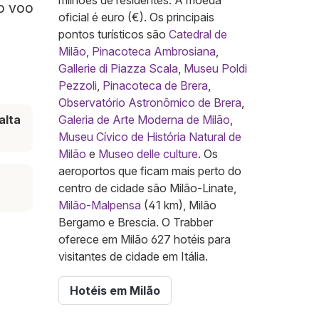
milhões de residentes. A moeda
 o voo
oficial é euro (€). Os principais
pontos turísticos são
Catedral de
Milão
,
Pinacoteca Ambrosiana
,
Gallerie di Piazza Scala
,
Museu Poldi
Pezzoli
,
Pinacoteca de Brera
,
Observatório Astronômico de Brera
,
alta
Galeria de Arte Moderna de Milão
,
Museu Cívico de História Natural de
Milão
e
Museo delle culture
. Os
aeroportos que ficam mais perto do
centro de cidade são Milão-Linate,
Milão-Malpensa
(41 km), Milão
Bergamo e Brescia. O Trabber
oferece em Milão 627 hotéis para
visitantes de cidade em Itália.
Hotéis em Milão