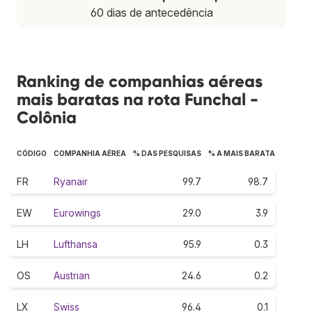
60 dias de antecedência
Ranking de companhias aéreas
mais baratas na rota Funchal -
Colônia
CÓDIGO
COMPANHIA AÉREA
% DAS PESQUISAS
% A MAIS BARATA
FR
Ryanair
99.7
98.7
EW
Eurowings
29.0
3.9
LH
Lufthansa
95.9
0.3
OS
Austrian
24.6
0.2
LX
Swiss
96.4
0.1