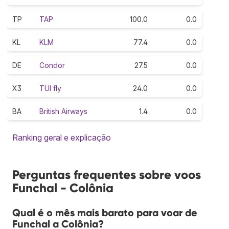
TP
TAP
100.0
0.0
KL
KLM
77.4
0.0
DE
Condor
27.5
0.0
X3
TUI fly
24.0
0.0
BA
British Airways
1.4
0.0
Ranking geral e explicação
Perguntas frequentes sobre voos
Funchal - Colônia
Qual é o mês mais barato para voar de
Funchal a Colônia?