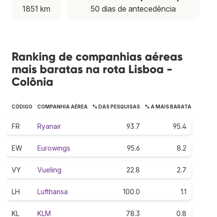
1851 km
50 dias de antecedência
Ranking de companhias aéreas
mais baratas na rota Lisboa -
Colônia
CÓDIGO
COMPANHIA AÉREA
% DAS PESQUISAS
% A MAIS BARATA
FR
Ryanair
93.7
95.4
EW
Eurowings
95.6
8.2
VY
Vueling
22.8
2.7
LH
Lufthansa
100.0
1.1
KL
KLM
78.3
0.8