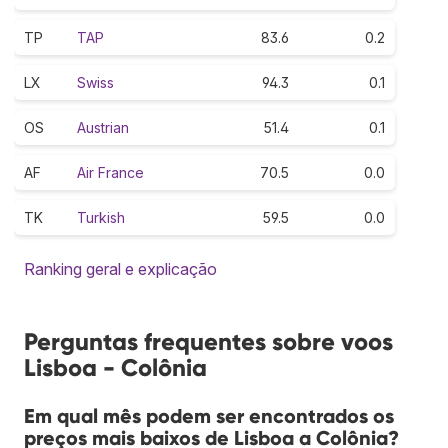
TP
TAP
83.6
0.2
LX
Swiss
94.3
0.1
OS
Austrian
51.4
0.1
AF
Air France
70.5
0.0
TK
Turkish
59.5
0.0
Ranking geral e explicação
Perguntas frequentes sobre voos
Lisboa - Colônia
Em qual mês podem ser encontrados os
preços mais baixos de Lisboa a Colônia?