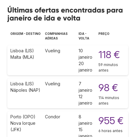
Últimas ofertas encontradas para
janeiro de ida e volta
ORIGEM - DESTINO
COMPANHIAS
IDA -
PREÇO
AÉREAS
VOLTA
Lisboa (LIS)
Vueling
10
118 €
Malta (MLA)
janeiro
20
59 minutos
janeiro
antes
Lisboa (LIS)
Vueling
7
98 €
Nápoles (NAP)
janeiro
12
114 minutos
janeiro
antes
Porto (OPO)
Condor
8
955 €
Nova Iorque
janeiro
(JFK)
15
6 horas antes
janeiro