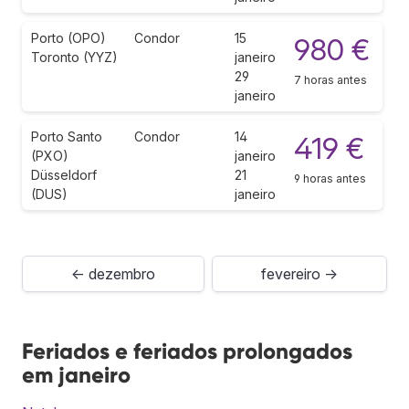
Porto (OPO)
Condor
15
980 €
Toronto (YYZ)
janeiro
29
7 horas antes
janeiro
Porto Santo
Condor
14
419 €
(PXO)
janeiro
Düsseldorf
21
9 horas antes
(DUS)
janeiro
← dezembro
fevereiro →
Feriados e feriados prolongados
em janeiro