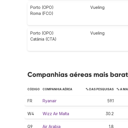
Porto (OPO)
Vueling
Roma (FCO)
Porto (OPO)
Vueling
Catânia (CTA)
Companhias aéreas mais barata
CÓDIGO
COMPANHIA AÉREA
% DAS PESQUISAS
% A MA
FR
Ryanair
59.1
W4
Wizz Air Malta
30.2
G9
Air Arabia
1.8