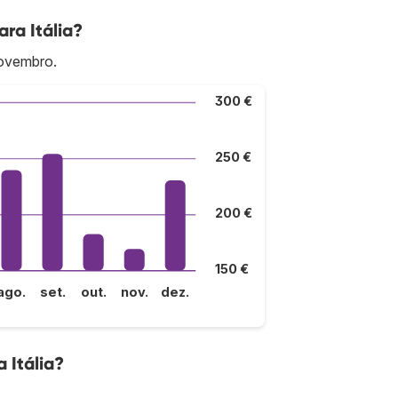
ra Itália?
novembro.
300 €
250 €
200 €
150 €
ago.
set.
out.
nov.
dez.
 Itália?