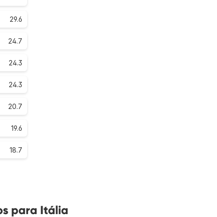
29.6
24.7
24.3
24.3
20.7
19.6
18.7
s para Itália