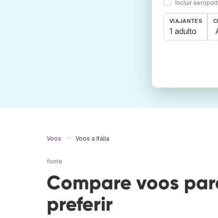
Incluir aeropo
VIAJANTES
C
1 adulto
Voos
Voos a Itália
fonte
Compare voos para 
preferir