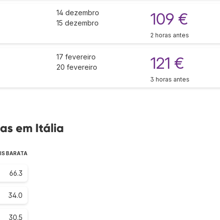
14 dezembro
109 €
15 dezembro
2 horas antes
17 fevereiro
121 €
20 fevereiro
3 horas antes
s em Itália
IS BARATA
66.3
34.0
30.5