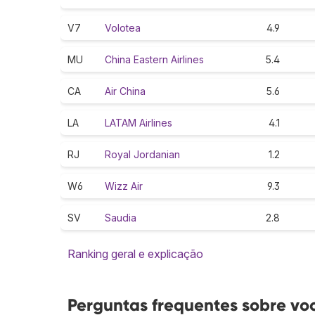
V7
Volotea
4.9
MU
China Eastern Airlines
5.4
CA
Air China
5.6
LA
LATAM Airlines
4.1
RJ
Royal Jordanian
1.2
W6
Wizz Air
9.3
SV
Saudia
2.8
Ranking geral e explicação
Perguntas frequentes sobre voo