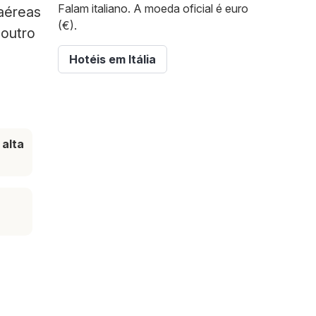
Falam italiano. A moeda oficial é euro
 aéreas
(€).
 outro
Hotéis em Itália
alta