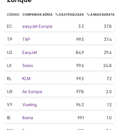
CÓDIGO
COMPANHIA AÉREA
% DAS PESQUISAS
% A MAIS BARATA
EC
easyJet Europe
3.3
37.8
TP
TAP
99.5
37.4
U2
EasyJet
84.9
29.4
LX
Swiss
99.6
24.8
KL
KLM
99.2
7.2
UX
Air Europa
97.8
2.0
VY
Vueling
96.2
1.2
IB
Iberia
99.1
1.0