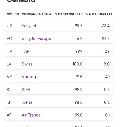
CÓDIGO
COMPANHIA AÉREA
% DAS PESQUISAS
% A MAIS BARATA
U2
EasyJet
99.7
73.4
EC
easyJet Europe
4.2
23.3
TP
TAP
99.9
12.9
LX
Swiss
100.0
8.0
VY
Vueling
91.5
4.1
KL
KLM
98.9
0.3
IB
Iberia
98.6
0.3
AF
Air France
99.0
0.1