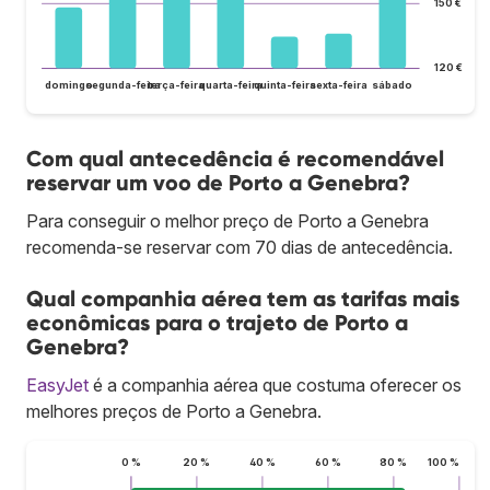
150 €
120 €
domingo
segunda-feira
terça-feira
quarta-feira
quinta-feira
sexta-feira
sábado
Com qual antecedência é recomendável
reservar um voo de Porto a Genebra?
Para conseguir o melhor preço de Porto a Genebra
recomenda-se reservar com 70 dias de antecedência.
Qual companhia aérea tem as tarifas mais
econômicas para o trajeto de Porto a
Genebra?
EasyJet
é a companhia aérea que costuma oferecer os
melhores preços de Porto a Genebra.
0 %
20 %
40 %
60 %
80 %
100 %