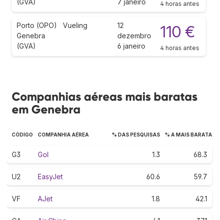
(GVA)
7 janeiro
4 horas antes
Porto (OPO)
Vueling
12
110 €
Genebra
dezembro
(GVA)
6 janeiro
4 horas antes
Companhias aéreas mais baratas
em Genebra
CÓDIGO
COMPANHIA AÉREA
% DAS PESQUISAS
% A MAIS BARATA
G3
Gol
1.3
68.3
U2
EasyJet
60.6
59.7
VF
AJet
1.8
42.1