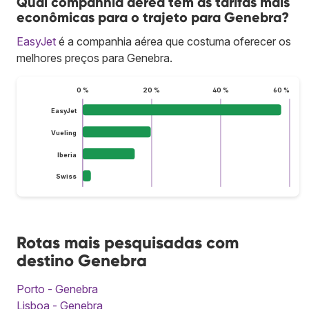
Qual companhia aérea tem as tarifas mais
econômicas para o trajeto para Genebra?
EasyJet
é a companhia aérea que costuma oferecer os
melhores preços para Genebra.
0 %
20 %
40 %
60 %
EasyJet
Vueling
Iberia
Swiss
Rotas mais pesquisadas com
destino Genebra
Porto - Genebra
Lisboa - Genebra