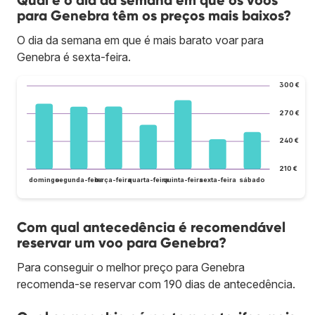
Qual é o dia da semana em que os voos
para Genebra têm os preços mais baixos?
O dia da semana em que é mais barato voar para
Genebra é sexta-feira.
300 €
270 €
240 €
210 €
domingo
segunda-feira
terça-feira
quarta-feira
quinta-feira
sexta-feira
sábado
Com qual antecedência é recomendável
reservar um voo para Genebra?
Para conseguir o melhor preço para Genebra
recomenda-se reservar com 190 dias de antecedência.