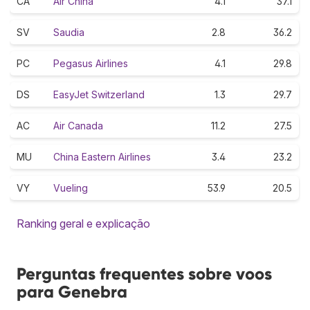
CA
Air China
4.1
37.1
SV
Saudia
2.8
36.2
PC
Pegasus Airlines
4.1
29.8
DS
EasyJet Switzerland
1.3
29.7
AC
Air Canada
11.2
27.5
MU
China Eastern Airlines
3.4
23.2
VY
Vueling
53.9
20.5
Ranking geral e explicação
Perguntas frequentes sobre voos
para Genebra