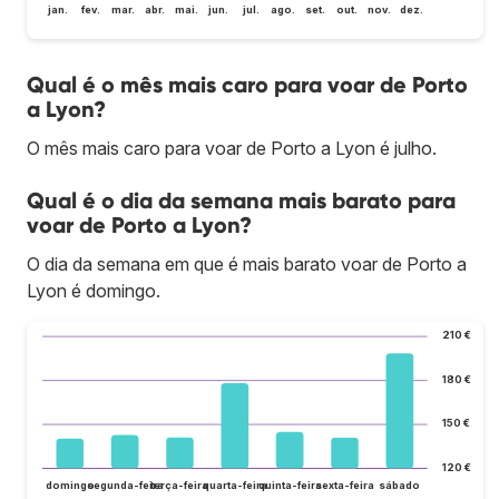
jan.
fev.
mar.
abr.
mai.
jun.
jul.
ago.
set.
out.
nov.
dez.
Qual é o mês mais caro para voar de Porto
a Lyon?
O mês mais caro para voar de Porto a Lyon é julho.
Qual é o dia da semana mais barato para
voar de Porto a Lyon?
O dia da semana em que é mais barato voar de Porto a
Lyon é domingo.
210 €
180 €
150 €
120 €
domingo
segunda-feira
terça-feira
quarta-feira
quinta-feira
sexta-feira
sábado