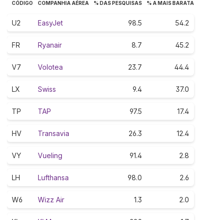
CÓDIGO
COMPANHIA AÉREA
% DAS PESQUISAS
% A MAIS BARATA
U2
EasyJet
98.5
54.2
FR
Ryanair
8.7
45.2
V7
Volotea
23.7
44.4
LX
Swiss
9.4
37.0
TP
TAP
97.5
17.4
HV
Transavia
26.3
12.4
VY
Vueling
91.4
2.8
LH
Lufthansa
98.0
2.6
W6
Wizz Air
1.3
2.0