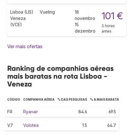
Lisboa (LIS)
Vueling
18
101 €
Veneza
novembro
(VCE)
15
3 horas
dezembro
antes
Ver mais ofertas
Ranking de companhias aéreas
mais baratas na rota Lisboa -
Veneza
CÓDIGO
COMPANHIA AÉREA
% DAS PESQUISAS
% A MAIS BARATA
FR
Ryanair
84.6
69.5
V7
Volotea
1.5
64.7