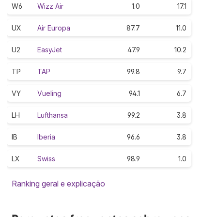
W6
Wizz Air
1.0
17.1
UX
Air Europa
87.7
11.0
U2
EasyJet
47.9
10.2
TP
TAP
99.8
9.7
VY
Vueling
94.1
6.7
LH
Lufthansa
99.2
3.8
IB
Iberia
96.6
3.8
LX
Swiss
98.9
1.0
Ranking geral e explicação