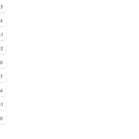
.3
.6
.1
.3
.0
.7
.4
.1
.0