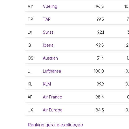
VY
Vueling
96.8
10
TP
TAP
99.5
7
LX
Swiss
92.1
3
IB
Iberia
99.8
2
OS
Austrian
31.4
1
LH
Lufthansa
100.0
0
KL
KLM
99.9
0
AF
Air France
98.4
0
UX
Air Europa
84.5
0
Ranking geral e explicação