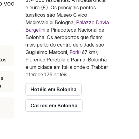
394 000 residentes. A moeda oficial
 o voo
é euro (€). Os principais pontos
turísticos são Museo Civico
Medievale di Bologna,
Palazzo Davia
Bargellini
e Pinacoteca Nacional de
Bolonha. Os aeroportos que ficam
mais perto do centro de cidade são
Guglielmo Marconi,
Forlì
(67 km),
tos
Florence Peretola e Parma. Bolonha
é um cidade em Itália onde o Trabber
oferece 175 hotéis.
ia
m
Hotéis em Bolonha
Carros em Bolonha