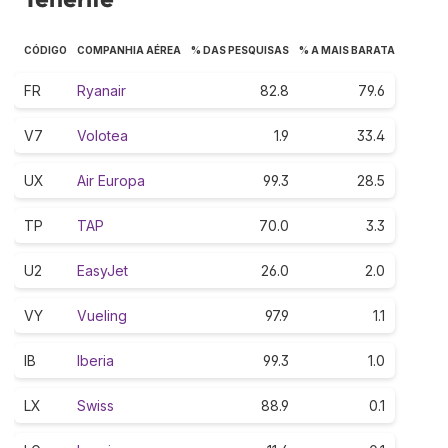
CÓDIGO
COMPANHIA AÉREA
% DAS PESQUISAS
% A MAIS BARATA
FR
Ryanair
82.8
79.6
V7
Volotea
1.9
33.4
UX
Air Europa
99.3
28.5
TP
TAP
70.0
3.3
U2
EasyJet
26.0
2.0
VY
Vueling
97.9
1.1
IB
Iberia
99.3
1.0
LX
Swiss
88.9
0.1