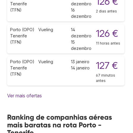
126 €
Tenerife
dezembro
(TFN)
16
2 dias antes
dezembro
Porto (OPO)
Vueling
14
126 €
Tenerife
dezembro
(TFN)
15
11 horas antes
dezembro
Porto (OPO)
Vueling
13 janeiro
127 €
Tenerife
14 janeiro
(TFN)
67 minutos
antes
Ver mais ofertas
Ranking de companhias aéreas
mais baratas na rota Porto -
Tenerife