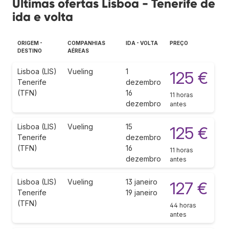
Últimas ofertas Lisboa - Tenerife de
ida e volta
ORIGEM -
COMPANHIAS
IDA - VOLTA
PREÇO
DESTINO
AÉREAS
Lisboa (LIS)
Vueling
1
125 €
Tenerife
dezembro
(TFN)
16
11 horas
dezembro
antes
Lisboa (LIS)
Vueling
15
125 €
Tenerife
dezembro
(TFN)
16
11 horas
dezembro
antes
Lisboa (LIS)
Vueling
13 janeiro
127 €
Tenerife
19 janeiro
(TFN)
44 horas
antes