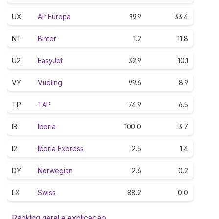
UX
Air Europa
99.9
33.4
NT
Binter
1.2
11.8
U2
EasyJet
32.9
10.1
VY
Vueling
99.6
8.9
TP
TAP
74.9
6.5
IB
Iberia
100.0
3.7
I2
Iberia Express
2.5
1.4
DY
Norwegian
2.6
0.2
LX
Swiss
88.2
0.0
Ranking geral e explicação