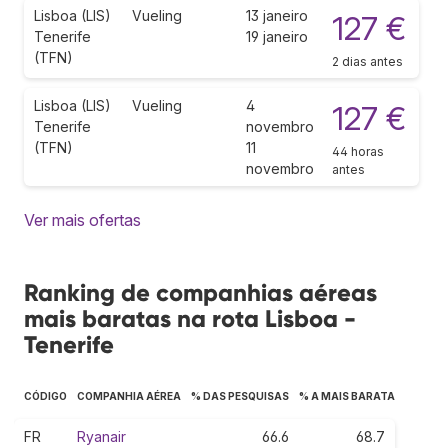
Lisboa (LIS)
Vueling
13 janeiro
127 €
Tenerife
19 janeiro
(TFN)
2 dias antes
Lisboa (LIS)
Vueling
4
127 €
Tenerife
novembro
(TFN)
11
44 horas
novembro
antes
Ver mais ofertas
Ranking de companhias aéreas
mais baratas na rota Lisboa -
Tenerife
CÓDIGO
COMPANHIA AÉREA
% DAS PESQUISAS
% A MAIS BARATA
FR
Ryanair
66.6
68.7