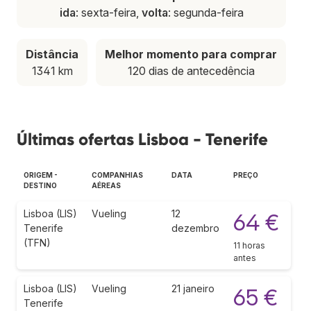
ida
: sexta-feira,
volta
: segunda-feira
Distância
Melhor momento para comprar
1341 km
120 dias de antecedência
Últimas ofertas Lisboa - Tenerife
ORIGEM -
COMPANHIAS
DATA
PREÇO
DESTINO
AÉREAS
Lisboa (LIS)
Vueling
12
64 €
Tenerife
dezembro
(TFN)
11 horas
antes
Lisboa (LIS)
Vueling
21 janeiro
65 €
Tenerife