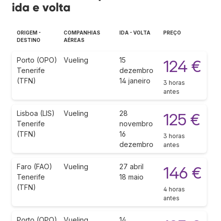
ida e volta
ORIGEM -
COMPANHIAS
IDA - VOLTA
PREÇO
DESTINO
AÉREAS
Porto (OPO)
Vueling
15
124 €
Tenerife
dezembro
(TFN)
14 janeiro
3 horas
antes
Lisboa (LIS)
Vueling
28
125 €
Tenerife
novembro
(TFN)
16
3 horas
dezembro
antes
Faro (FAO)
Vueling
27 abril
146 €
Tenerife
18 maio
(TFN)
4 horas
antes
Porto (OPO)
Vueling
14