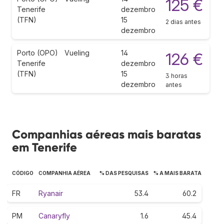
125 €
Tenerife
dezembro
(TFN)
15
2 dias antes
dezembro
Porto (OPO)
Vueling
14
126 €
Tenerife
dezembro
(TFN)
15
3 horas
dezembro
antes
Companhias aéreas mais baratas
em Tenerife
CÓDIGO
COMPANHIA AÉREA
% DAS PESQUISAS
% A MAIS BARATA
FR
Ryanair
53.4
60.2
PM
Canaryfly
1.6
45.4