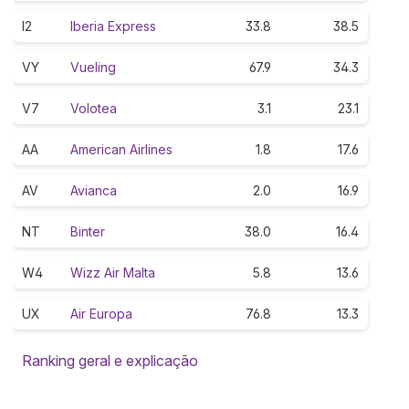
I2
Iberia Express
33.8
38.5
VY
Vueling
67.9
34.3
V7
Volotea
3.1
23.1
AA
American Airlines
1.8
17.6
AV
Avianca
2.0
16.9
NT
Binter
38.0
16.4
W4
Wizz Air Malta
5.8
13.6
UX
Air Europa
76.8
13.3
Ranking geral e explicação