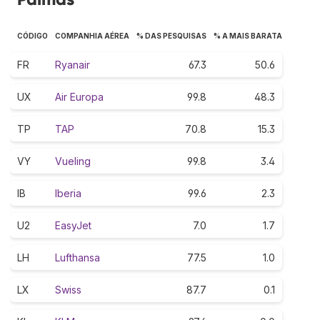
CÓDIGO
COMPANHIA AÉREA
% DAS PESQUISAS
% A MAIS BARATA
FR
Ryanair
67.3
50.6
UX
Air Europa
99.8
48.3
TP
TAP
70.8
15.3
VY
Vueling
99.8
3.4
IB
Iberia
99.6
2.3
U2
EasyJet
7.0
1.7
LH
Lufthansa
77.5
1.0
LX
Swiss
87.7
0.1