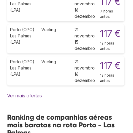
117 €
Las Palmas
novembro
(LPA)
16
7 horas
dezembro
antes
Porto (OPO)
Vueling
21
117 €
Las Palmas
novembro
(LPA)
15
12 horas
dezembro
antes
Porto (OPO)
Vueling
21
117 €
Las Palmas
novembro
(LPA)
16
12 horas
dezembro
antes
Ver mais ofertas
Ranking de companhias aéreas
mais baratas na rota Porto - Las
Palmas