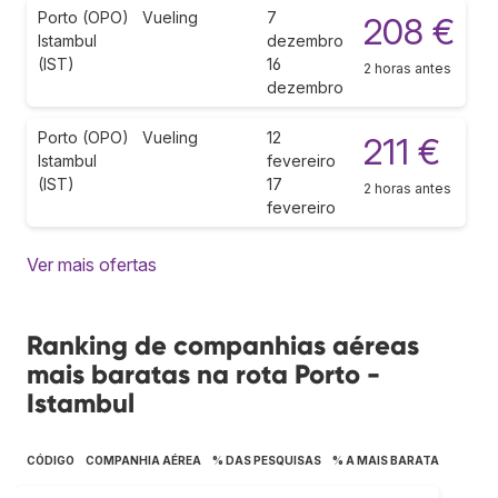
Porto (OPO)
Vueling
7
208 €
Istambul
dezembro
(IST)
16
2 horas antes
dezembro
Porto (OPO)
Vueling
12
211 €
Istambul
fevereiro
(IST)
17
2 horas antes
fevereiro
Ver mais ofertas
Ranking de companhias aéreas
mais baratas na rota Porto -
Istambul
CÓDIGO
COMPANHIA AÉREA
% DAS PESQUISAS
% A MAIS BARATA