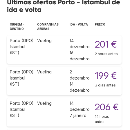
Últimas ofertas Porto - Istambul de
ida e volta
ORIGEM -
COMPANHIAS
IDA - VOLTA
PREÇO
DESTINO
AÉREAS
Porto (OPO)
Vueling
14
201 €
Istambul
dezembro
(IST)
16
2 horas antes
dezembro
Porto (OPO)
Vueling
2
199 €
Istambul
dezembro
(IST)
14
3 dias antes
dezembro
Porto (OPO)
Vueling
14
206 €
Istambul
dezembro
(IST)
7 janeiro
14 horas
antes