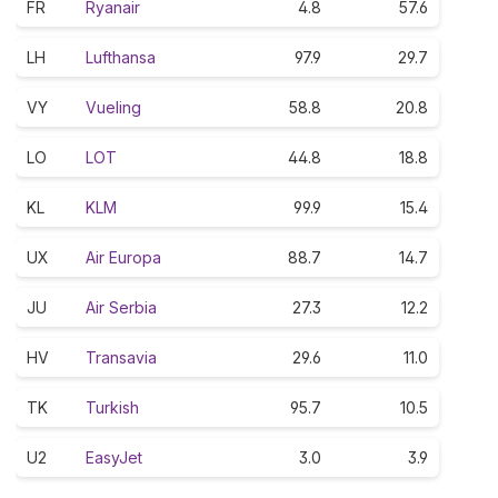
FR
Ryanair
4.8
57.6
LH
Lufthansa
97.9
29.7
VY
Vueling
58.8
20.8
LO
LOT
44.8
18.8
KL
KLM
99.9
15.4
UX
Air Europa
88.7
14.7
JU
Air Serbia
27.3
12.2
HV
Transavia
29.6
11.0
TK
Turkish
95.7
10.5
U2
EasyJet
3.0
3.9