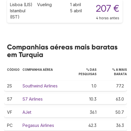
Lisboa (LIS)
Vueling
1 abril
207 €
Istambul
5 abril
(IST)
4 horas antes
Companhias aéreas mais baratas
em Turquia
CÓDIGO
COMPANHIA AÉREA
% DAS
% A MAIS
PESQUISAS
BARATA
2S
Southwind Airlines
1.0
77.2
S7
S7 Airlines
10.3
63.0
VF
AJet
36.1
50.7
PC
Pegasus Airlines
42.3
36.3