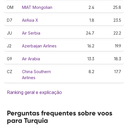
OM
MIAT Mongolian
2.4
25.8
D7
AirAsia X
1.8
23.5
JU
Air Serbia
24.7
22.2
J2
Azerbaijan Airlines
16.2
19.9
G9
Air Arabia
13.3
18.3
CZ
China Southern
8.2
17.7
Airlines
Ranking geral e explicação
Perguntas frequentes sobre voos
para Turquia