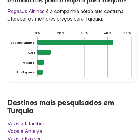
econômicas para o trajeto para Turquia?
Pegasus Airlines
é a companhia aérea que costuma
oferecer os melhores preços para Turquia.
0 %
20 %
40 %
60 %
80 %
Pegasus Airlines
AJet
Vueling
SunExpress
Destinos mais pesquisados em
Turquia
Voos a Istambul
Voos a Antalya
Voos a Kayseri