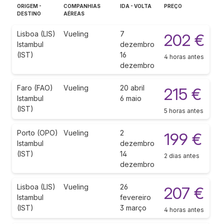
ORIGEM -
COMPANHIAS
IDA - VOLTA
PREÇO
DESTINO
AÉREAS
Lisboa (LIS)
Vueling
7
202 €
Istambul
dezembro
(IST)
16
4 horas antes
dezembro
Faro (FAO)
Vueling
20 abril
215 €
Istambul
6 maio
(IST)
5 horas antes
Porto (OPO)
Vueling
2
199 €
Istambul
dezembro
(IST)
14
2 dias antes
dezembro
Lisboa (LIS)
Vueling
26
207 €
Istambul
fevereiro
(IST)
3 março
4 horas antes