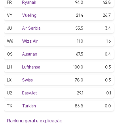
FR
Ryanair
94.0
42.8
VY
Vueling
21.4
26.7
JU
Air Serbia
55.5
3.4
W6
Wizz Air
11.0
1.6
OS
Austrian
67.5
0.4
LH
Lufthansa
100.0
0.3
LX
Swiss
78.0
0.3
U2
EasyJet
29.1
0.1
TK
Turkish
86.8
0.0
Ranking geral e explicação