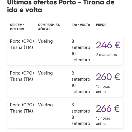
Últimas ofertas Porto - Tirana de
ida e volta
ORIGEM -
COMPANHIAS
IDA - VOLTA
PREÇO
DESTINO
AÉREAS
Porto (OPO)
Vueling
8
246 €
Tirana (TIA)
setembro
10
2 dias antes
setembro
Porto (OPO)
Vueling
8
260 €
Tirana (TIA)
setembro
10
15 horas
setembro
antes
Porto (OPO)
Vueling
3
266 €
Tirana (TIA)
setembro
8
15 horas
setembro
antes