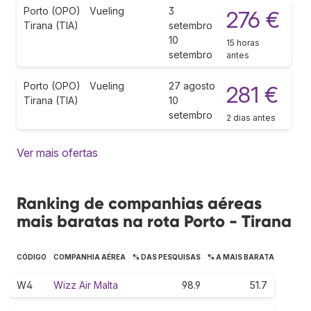
Porto (OPO)
Vueling
3
276 €
Tirana (TIA)
setembro
10
15 horas
setembro
antes
Porto (OPO)
Vueling
27 agosto
281 €
Tirana (TIA)
10
setembro
2 dias antes
Ver mais ofertas
Ranking de companhias aéreas
mais baratas na rota Porto - Tirana
CÓDIGO
COMPANHIA AÉREA
% DAS PESQUISAS
% A MAIS BARATA
W4
Wizz Air Malta
98.9
51.7