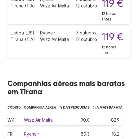
119 €
Tirana (TIA)
Wizz Air Malta
12 outubro
12 horas
antes
Lisboa (LIS)
Ryanair
7 outubro
119 €
Tirana (TIA)
Wizz Air Malta
12 outubro
12 horas
antes
Companhias aéreas mais baratas
em Tirana
CÓDIGO
COMPANHIA AÉREA
% DAS PESQUISAS
% A MAIS BARATA
W4
Wizz Air Malta
90.0
82.9
FR
Ryanair
80.3
18.2