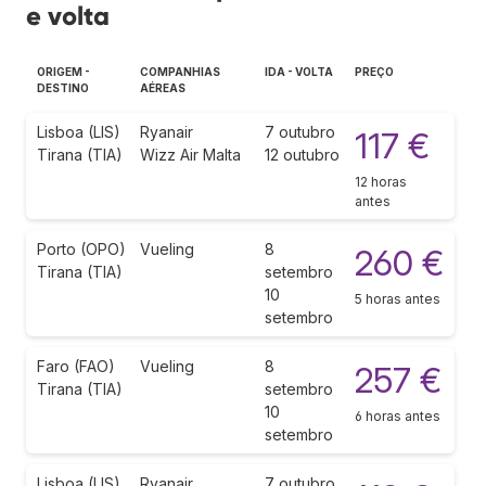
e volta
ORIGEM -
COMPANHIAS
IDA - VOLTA
PREÇO
DESTINO
AÉREAS
Lisboa (LIS)
Ryanair
7 outubro
117 €
Tirana (TIA)
Wizz Air Malta
12 outubro
12 horas
antes
Porto (OPO)
Vueling
8
260 €
Tirana (TIA)
setembro
10
5 horas antes
setembro
Faro (FAO)
Vueling
8
257 €
Tirana (TIA)
setembro
10
6 horas antes
setembro
Lisboa (LIS)
Ryanair
7 outubro