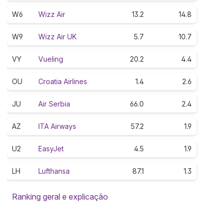
W6
Wizz Air
13.2
14.8
W9
Wizz Air UK
5.7
10.7
VY
Vueling
20.2
4.4
OU
Croatia Airlines
1.4
2.6
JU
Air Serbia
66.0
2.4
AZ
ITA Airways
57.2
1.9
U2
EasyJet
4.5
1.9
LH
Lufthansa
87.1
1.3
Ranking geral e explicação