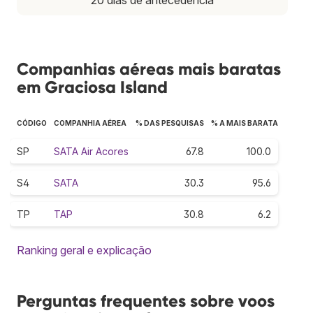
Companhias aéreas mais baratas
em Graciosa Island
CÓDIGO
COMPANHIA AÉREA
% DAS PESQUISAS
% A MAIS BARATA
SP
SATA Air Acores
67.8
100.0
S4
SATA
30.3
95.6
TP
TAP
30.8
6.2
Ranking geral e explicação
Perguntas frequentes sobre voos