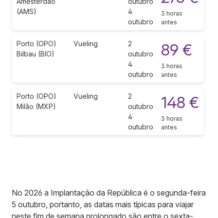
Amesterdão
outubro
(AMS)
4
3 horas
outubro
antes
Porto (OPO)
Vueling
2
89 €
Bilbau (BIO)
outubro
4
3 horas
outubro
antes
Porto (OPO)
Vueling
2
148 €
Milão (MXP)
outubro
4
3 horas
outubro
antes
No 2026 a Implantação da República é o segunda-feira
5 outubro, portanto, as datas mais típicas para viajar
neste fim de semana prolongado são entre o sexta-