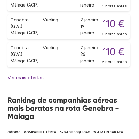
Málaga (AGP)
janeiro
5 horas antes
Genebra
Vueling
7 janeiro
110 €
(GVA)
19
Málaga (AGP)
janeiro
5 horas antes
Genebra
Vueling
7 janeiro
110 €
(GVA)
26
Málaga (AGP)
janeiro
5 horas antes
Ver mais ofertas
Ranking de companhias aéreas
mais baratas na rota Genebra -
Málaga
CÓDIGO
COMPANHIA AÉREA
% DAS PESQUISAS
% A MAIS BARATA