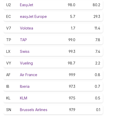
U2
EasyJet
98.0
80.2
EC
easyJet Europe
5.7
29.3
V7
Volotea
1.7
11.4
TP
TAP
99.0
7.8
LX
Swiss
99.3
7.4
VY
Vueling
98.7
2.2
AF
Air France
99.9
0.8
IB
Iberia
97.3
0.7
KL
KLM
97.5
0.5
SN
Brussels Airlines
97.9
0.1