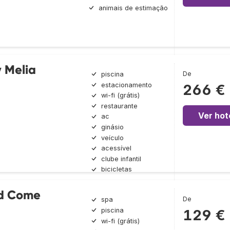
animais de estimação
 Melia
De
piscina
estacionamento
266 €
wi-fi (grátis)
restaurante
Ver hot
ac
ginásio
veículo
acessível
clube infantil
bicicletas
nd Come
De
spa
piscina
129 €
wi-fi (grátis)