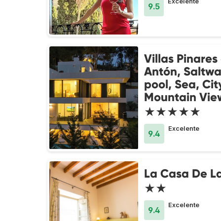
Excelente
9.5
Villas Pinares
Antón, Saltwa
pool, Sea, Cit
Mountain Vie
★★★★★
Excelente
9.4
La Casa De La
★★
Excelente
9.4