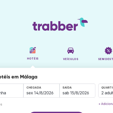
HOTÉIS
VEÍCULOS
SEM DES
otéis em Málaga
CHEGADA
SAÍDA
QUARTO
2 adul
+ Adicion
es