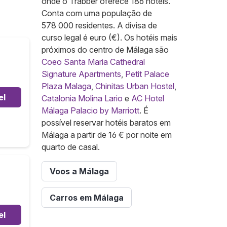
onde o Trabber oferece 186 hotéis.
Conta com uma população de
578 000 residentes. A divisa de
curso legal é euro (€). Os hotéis mais
próximos do centro de Málaga são
Coeo Santa Maria Cathedral
Signature Apartments
,
Petit Palace
Plaza Malaga
,
Chinitas Urban Hostel
,
el
Catalonia Molina Lario
e
AC Hotel
Málaga Palacio by Marriott
. É
possível reservar hotéis baratos em
Málaga a partir de 16 € por noite em
quarto de casal.
Voos a Málaga
Carros em Málaga
el