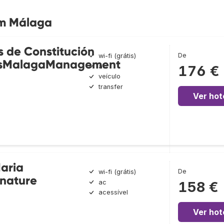
em Málaga
 de Constitución
De
wi-fi (grátis)
sMalagaManagement
ac
176 €
veículo
transfer
Ver hot
aria
De
wi-fi (grátis)
gnature
ac
158 €
acessível
Ver hot