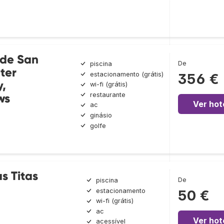
 de San
De
piscina
ter
estacionamento (grátis)
356 €
y,
wi-fi (grátis)
restaurante
ws
Ver hot
ac
ginásio
golfe
s Titas
De
piscina
estacionamento
50 €
wi-fi (grátis)
ac
Ver hot
acessível