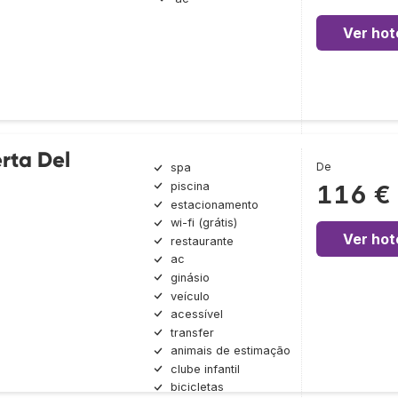
Ver hot
rta Del
De
spa
piscina
116 €
estacionamento
wi-fi (grátis)
Ver hot
restaurante
ac
ginásio
veículo
acessível
transfer
animais de estimação
clube infantil
bicicletas