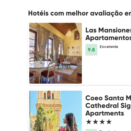
Hotéis com melhor avaliação 
Las Mansiones
Apartamento
Excelente
9.8
Coeo Santa M
Cathedral Si
Apartments
★★★★