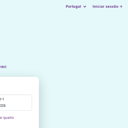
Portugal
Iniciar sessão →
TINO
 1
tos
ar quarto