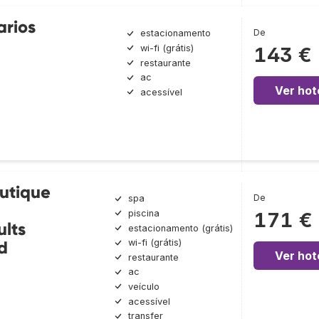
arios
De
estacionamento
wi-fi (grátis)
143 €
restaurante
ac
Ver hot
acessível
utique
De
spa
a
piscina
171 €
ults
estacionamento (grátis)
wi-fi (grátis)
d
Ver hot
restaurante
ac
veículo
acessível
transfer