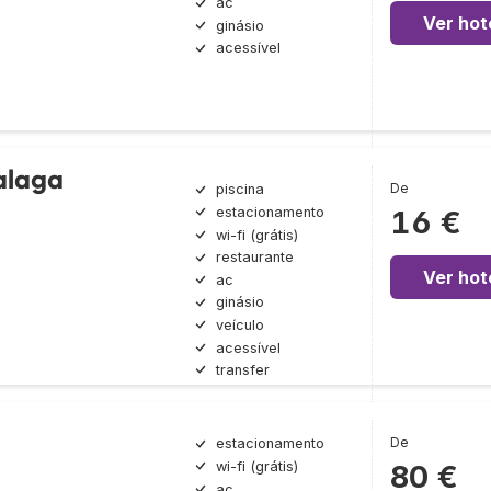
ac
Ver hot
ginásio
acessível
alaga
De
piscina
estacionamento
16 €
wi-fi (grátis)
restaurante
Ver hot
ac
ginásio
veículo
acessível
transfer
De
estacionamento
wi-fi (grátis)
80 €
ac