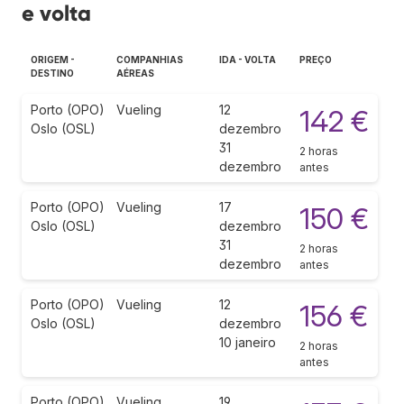
e volta
ORIGEM -
COMPANHIAS
IDA - VOLTA
PREÇO
DESTINO
AÉREAS
Porto (OPO)
Vueling
12
142 €
Oslo (OSL)
dezembro
31
2 horas
dezembro
antes
Porto (OPO)
Vueling
17
150 €
Oslo (OSL)
dezembro
31
2 horas
dezembro
antes
Porto (OPO)
Vueling
12
156 €
Oslo (OSL)
dezembro
10 janeiro
2 horas
antes
Porto (OPO)
Vueling
19