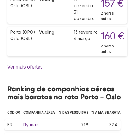
157 €
Oslo (OSL)
dezembro
31
2 horas
dezembro
antes
Porto (OPO)
Vueling
13 fevereiro
160 €
Oslo (OSL)
4 março
2 horas
antes
Ver mais ofertas
Ranking de companhias aéreas
mais baratas na rota Porto - Oslo
CÓDIGO
COMPANHIA AÉREA
% DAS PESQUISAS
% A MAIS BARATA
FR
Ryanair
71.9
72.4