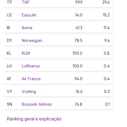
TP
TAP
99.9
29.6
U2
EasyJet
14.0
15.2
IB
Iberia
61.3
11.4
DY
Norwegian
78.5
9.4
KL
KLM
100.0
0.8
LH
Lufthansa
100.0
0.4
AF
Air France
94.0
0.4
VY
Vueling
16.6
0.3
SN
Brussels Airlines
76.8
0.1
Ranking geral e explicação