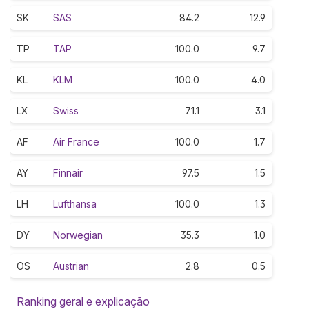
SK
SAS
84.2
12.9
TP
TAP
100.0
9.7
KL
KLM
100.0
4.0
LX
Swiss
71.1
3.1
AF
Air France
100.0
1.7
AY
Finnair
97.5
1.5
LH
Lufthansa
100.0
1.3
DY
Norwegian
35.3
1.0
OS
Austrian
2.8
0.5
Ranking geral e explicação