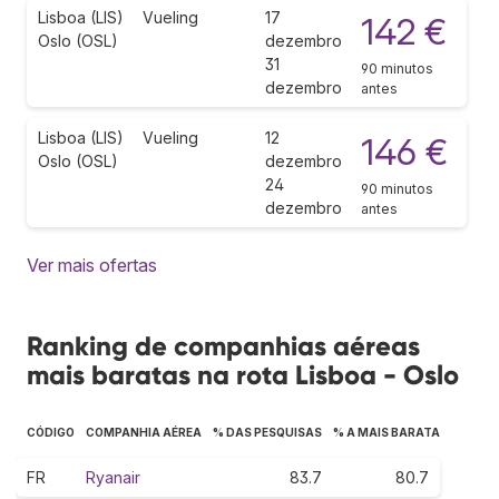
Lisboa (LIS)
Vueling
17
142 €
Oslo (OSL)
dezembro
31
90 minutos
dezembro
antes
Lisboa (LIS)
Vueling
12
146 €
Oslo (OSL)
dezembro
24
90 minutos
dezembro
antes
Ver mais ofertas
Ranking de companhias aéreas
mais baratas na rota Lisboa - Oslo
CÓDIGO
COMPANHIA AÉREA
% DAS PESQUISAS
% A MAIS BARATA
FR
Ryanair
83.7
80.7